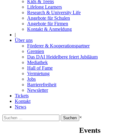
Kids & Teens
Lifelong Learners
Research & University Life
Angebote für Schulen
Angebote für Firmen
Kontakt & Anmeldung
|
Über uns
Förderer & Kooperationspartner
Gremien
Das DAI Heidelberg feiert Jubiläum
Mediathek
Hall of Fame
Vermietung
Jobs
Barrierefreiheit
Newsletter
Tickets
Kontakt
News
Suchen
×
nach:
Events