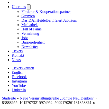
|
Über uns
Open
submenu
Förderer & Kooperationspartner
Gremien
Das DAI Heidelberg feiert Jubiläum
Mediathek
Hall of Fame
Vermietung
Jobs
Barrierefreiheit
Newsletter
Tickets
Kontakt
News
Tickets kaufen
English
Facebook
Instagram
YouTube
LinkedIn
Startseite
»
Neue Veranstaltungsreihe „Schule Neu Denken“
»
83888655_10157073215974952_5099170261131853824_o