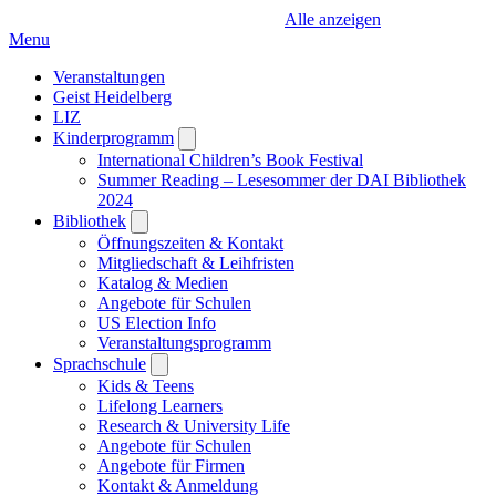
Alle anzeigen
Menu
Veranstaltungen
Geist Heidelberg
LIZ
Kinderprogramm
Open
submenu
International Children’s Book Festival
Summer Reading – Lesesommer der DAI Bibliothek
2024
Bibliothek
Open
submenu
Öffnungszeiten & Kontakt
Mitgliedschaft & Leihfristen
Katalog & Medien
Angebote für Schulen
US Election Info
Veranstaltungsprogramm
Sprachschule
Open
submenu
Kids & Teens
Lifelong Learners
Research & University Life
Angebote für Schulen
Angebote für Firmen
Kontakt & Anmeldung