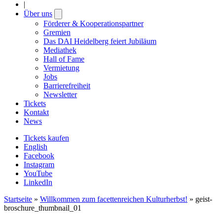
|
Über uns
Open
submenu
Förderer & Kooperationspartner
Gremien
Das DAI Heidelberg feiert Jubiläum
Mediathek
Hall of Fame
Vermietung
Jobs
Barrierefreiheit
Newsletter
Tickets
Kontakt
News
Tickets kaufen
English
Facebook
Instagram
YouTube
LinkedIn
Startseite
»
Willkommen zum facettenreichen Kulturherbst!
»
geist-
broschure_thumbnail_01