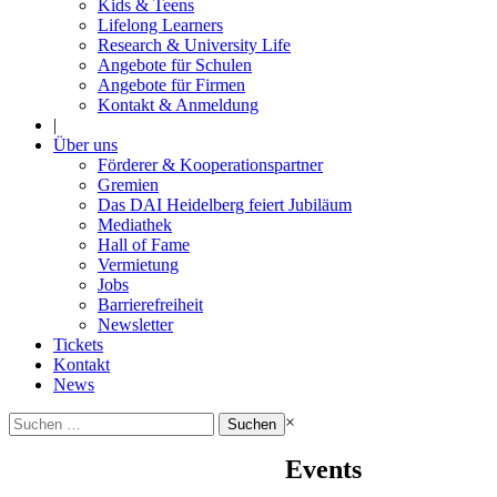
Kids & Teens
Lifelong Learners
Research & University Life
Angebote für Schulen
Angebote für Firmen
Kontakt & Anmeldung
|
Über uns
Förderer & Kooperationspartner
Gremien
Das DAI Heidelberg feiert Jubiläum
Mediathek
Hall of Fame
Vermietung
Jobs
Barrierefreiheit
Newsletter
Tickets
Kontakt
News
Suchen
×
nach:
Events