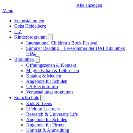
Alle anzeigen
Menu
Veranstaltungen
Geist Heidelberg
LIZ
Kinderprogramm
Open
submenu
International Children’s Book Festival
Summer Reading – Lesesommer der DAI Bibliothek
2024
Bibliothek
Open
submenu
Öffnungszeiten & Kontakt
Mitgliedschaft & Leihfristen
Katalog & Medien
Angebote für Schulen
US Election Info
Veranstaltungsprogramm
Sprachschule
Open
submenu
Kids & Teens
Lifelong Learners
Research & University Life
Angebote für Schulen
Angebote für Firmen
Kontakt & Anmeldung