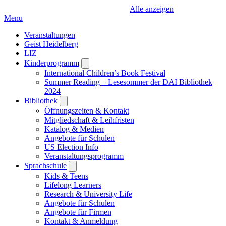
Alle anzeigen
Menu
Veranstaltungen
Geist Heidelberg
LIZ
Kinderprogramm
Open
submenu
International Children’s Book Festival
Summer Reading – Lesesommer der DAI Bibliothek
2024
Bibliothek
Open
submenu
Öffnungszeiten & Kontakt
Mitgliedschaft & Leihfristen
Katalog & Medien
Angebote für Schulen
US Election Info
Veranstaltungsprogramm
Sprachschule
Open
submenu
Kids & Teens
Lifelong Learners
Research & University Life
Angebote für Schulen
Angebote für Firmen
Kontakt & Anmeldung