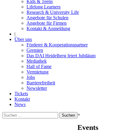
Kids & Teens
Lifelong Learners
Research & University Life
Angebote für Schulen
Angebote für Firmen
Kontakt & Anmeldung
|
Über uns
Förderer & Kooperationspartner
Gremien
Das DAI Heidelberg feiert Jubiläum
Mediathek
Hall of Fame
Vermietung
Jobs
Barrierefreiheit
Newsletter
Tickets
Kontakt
News
Suchen
×
nach:
Events