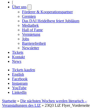
|
Über uns
Open
submenu
Förderer & Kooperationspartner
Gremien
Das DAI Heidelberg feiert Jubiläum
Mediathek
Hall of Fame
Vermietung
Jobs
Barrierefreiheit
Newsletter
Tickets
Kontakt
News
Tickets kaufen
English
Facebook
Instagram
YouTube
LinkedIn
Startseite
»
Die nächsten Wochen werden literarisch –
Veranstaltungen des LIZ
»
23Q3 LiZ Flyer_Vorderseite