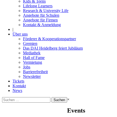
Kids & Teens
Lifelong Learners
Research & University Life
Angebote für Schulen
Angebote für Firmen
Kontakt & Anmeldung
|
Über uns
Förderer & Kooperationspartner
Gremien
Das DAI Heidelberg feiert Jubiläum
Mediathek
Hall of Fame
Vermietung
Jobs
Barrierefreiheit
Newsletter
Tickets
Kontakt
News
Suchen
×
nach:
Events