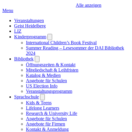
Alle anzeigen
Menu
Veranstaltungen
Geist Heidelberg
LIZ
Kinderprogramm
Open
submenu
International Children’s Book Festival
Summer Reading – Lesesommer der DAI Bibliothek
2024
Bibliothek
Open
submenu
Öffnungszeiten & Kontakt
Mitgliedschaft & Leihfristen
Katalog & Medien
Angebote für Schulen
US Election Info
Veranstaltungsprogramm
Sprachschule
Open
submenu
Kids & Teens
Lifelong Learners
Research & University Life
Angebote für Schulen
Angebote für Firmen
Kontakt & Anmeldung