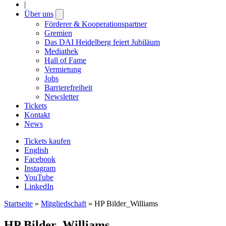
|
Über uns
Open
submenu
Förderer & Kooperationspartner
Gremien
Das DAI Heidelberg feiert Jubiläum
Mediathek
Hall of Fame
Vermietung
Jobs
Barrierefreiheit
Newsletter
Tickets
Kontakt
News
Tickets kaufen
English
Facebook
Instagram
YouTube
LinkedIn
Startseite
»
Mitgliedschaft
»
HP Bilder_Williams
HP Bilder_Williams