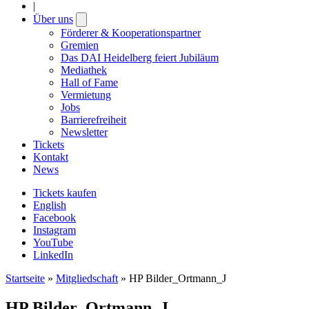
|
Über uns
Open
submenu
Förderer & Kooperationspartner
Gremien
Das DAI Heidelberg feiert Jubiläum
Mediathek
Hall of Fame
Vermietung
Jobs
Barrierefreiheit
Newsletter
Tickets
Kontakt
News
Tickets kaufen
English
Facebook
Instagram
YouTube
LinkedIn
Startseite
»
Mitgliedschaft
»
HP Bilder_Ortmann_J
HP Bilder_Ortmann_J