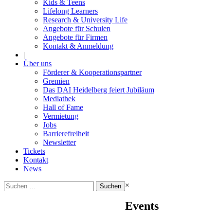
Kids & Teens
Lifelong Learners
Research & University Life
Angebote für Schulen
Angebote für Firmen
Kontakt & Anmeldung
|
Über uns
Förderer & Kooperationspartner
Gremien
Das DAI Heidelberg feiert Jubiläum
Mediathek
Hall of Fame
Vermietung
Jobs
Barrierefreiheit
Newsletter
Tickets
Kontakt
News
Suchen
×
nach:
Events