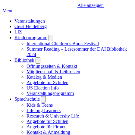
Alle anzeigen
Menu
Veranstaltungen
Geist Heidelberg
LIZ
Kinderprogramm
Open
submenu
International Children’s Book Festival
Summer Reading – Lesesommer der DAI Bibliothek
2024
Bibliothek
Open
submenu
Öffnungszeiten & Kontakt
Mitgliedschaft & Leihfristen
Katalog & Medien
Angebote für Schulen
US Election Info
Veranstaltungsprogramm
Sprachschule
Open
submenu
Kids & Teens
Lifelong Learners
Research & University Life
Angebote für Schulen
Angebote für Firmen
Kontakt & Anmeldung