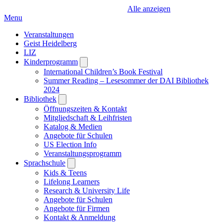
Alle anzeigen
Menu
Veranstaltungen
Geist Heidelberg
LIZ
Kinderprogramm
Open
submenu
International Children’s Book Festival
Summer Reading – Lesesommer der DAI Bibliothek
2024
Bibliothek
Open
submenu
Öffnungszeiten & Kontakt
Mitgliedschaft & Leihfristen
Katalog & Medien
Angebote für Schulen
US Election Info
Veranstaltungsprogramm
Sprachschule
Open
submenu
Kids & Teens
Lifelong Learners
Research & University Life
Angebote für Schulen
Angebote für Firmen
Kontakt & Anmeldung