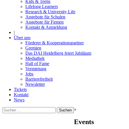
Kids & Teens
Lifelong Learners
Research & University Life
Angebote für Schulen
Angebote für Firmen
Kontakt & Anmeldung
|
Über uns
Förderer & Kooperationspartner
Gremien
Das DAI Heidelberg feiert Jubiläum
Mediathek
Hall of Fame
Vermietung
Jobs
Barrierefreiheit
Newsletter
Tickets
Kontakt
News
Suchen
×
nach:
Events