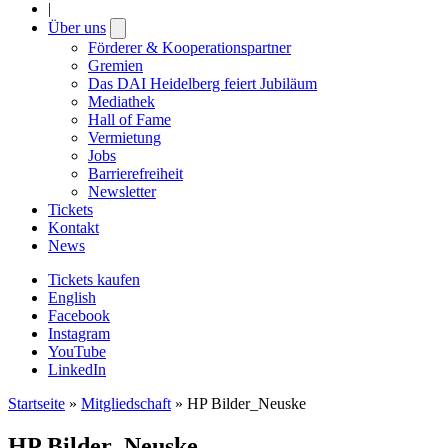
|
Über uns
Open
submenu
Förderer & Kooperationspartner
Gremien
Das DAI Heidelberg feiert Jubiläum
Mediathek
Hall of Fame
Vermietung
Jobs
Barrierefreiheit
Newsletter
Tickets
Kontakt
News
Tickets kaufen
English
Facebook
Instagram
YouTube
LinkedIn
Startseite
»
Mitgliedschaft
»
HP Bilder_Neuske
HP Bilder_Neuske