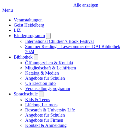
Alle anzeigen
Menu
Veranstaltungen
Geist Heidelberg
LIZ
Kinderprogramm
Open
submenu
International Children’s Book Festival
Summer Reading – Lesesommer der DAI Bibliothek
2024
Bibliothek
Open
submenu
Öffnungszeiten & Kontakt
Mitgliedschaft & Leihfristen
Katalog & Medien
Angebote für Schulen
US Election Info
Veranstaltungsprogramm
Sprachschule
Open
submenu
Kids & Teens
Lifelong Learners
Research & University Life
Angebote für Schulen
Angebote für Firmen
Kontakt & Anmeldung