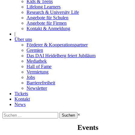
Kids & Teens
Lifelong Learners
Research & University Life
Angebote für Schulen
Angebote für Firmen
Kontakt & Anmeldung
|
Über uns
Förderer & Kooperationspartner
Gremien
Das DAI Heidelberg feiert Jubiläum
Mediathek
Hall of Fame
Vermietung
Jobs
Barrierefreiheit
Newsletter
Tickets
Kontakt
News
Suchen
×
nach:
Events