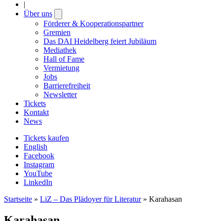
|
Über uns
Open
submenu
Förderer & Kooperationspartner
Gremien
Das DAI Heidelberg feiert Jubiläum
Mediathek
Hall of Fame
Vermietung
Jobs
Barrierefreiheit
Newsletter
Tickets
Kontakt
News
Tickets kaufen
English
Facebook
Instagram
YouTube
LinkedIn
Startseite
»
LiZ – Das Plädoyer für Literatur
»
Karahasan
Karahasan