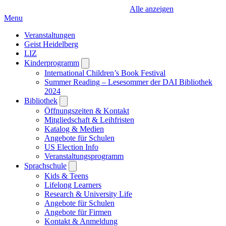
Alle anzeigen
Menu
Veranstaltungen
Geist Heidelberg
LIZ
Kinderprogramm
Open
submenu
International Children’s Book Festival
Summer Reading – Lesesommer der DAI Bibliothek
2024
Bibliothek
Open
submenu
Öffnungszeiten & Kontakt
Mitgliedschaft & Leihfristen
Katalog & Medien
Angebote für Schulen
US Election Info
Veranstaltungsprogramm
Sprachschule
Open
submenu
Kids & Teens
Lifelong Learners
Research & University Life
Angebote für Schulen
Angebote für Firmen
Kontakt & Anmeldung