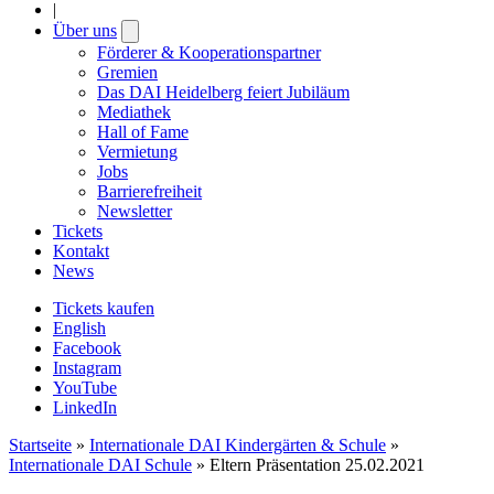
|
Über uns
Open
submenu
Förderer & Kooperationspartner
Gremien
Das DAI Heidelberg feiert Jubiläum
Mediathek
Hall of Fame
Vermietung
Jobs
Barrierefreiheit
Newsletter
Tickets
Kontakt
News
Tickets kaufen
English
Facebook
Instagram
YouTube
LinkedIn
Startseite
»
Internationale DAI Kindergärten & Schule
»
Internationale DAI Schule
»
Eltern Präsentation 25.02.2021