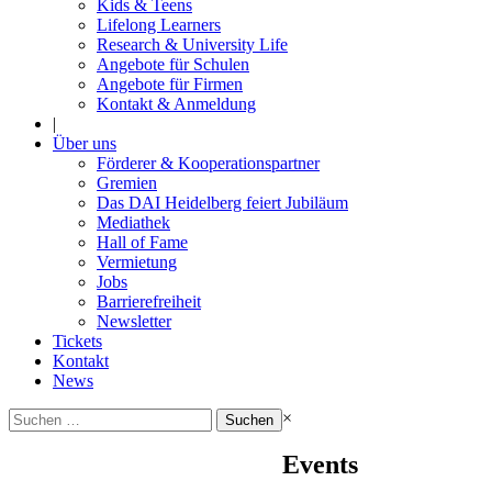
Kids & Teens
Lifelong Learners
Research & University Life
Angebote für Schulen
Angebote für Firmen
Kontakt & Anmeldung
|
Über uns
Förderer & Kooperationspartner
Gremien
Das DAI Heidelberg feiert Jubiläum
Mediathek
Hall of Fame
Vermietung
Jobs
Barrierefreiheit
Newsletter
Tickets
Kontakt
News
Suchen
×
nach:
Events