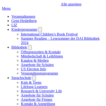
Alle anzeigen
Menu
Veranstaltungen
Geist Heidelberg
LIZ
Kinderprogramm
Open
submenu
International Children’s Book Festival
Summer Reading – Lesesommer der DAI Bibliothek
2024
Bibliothek
Open
submenu
Öffnungszeiten & Kontakt
Mitgliedschaft & Leihfristen
Katalog & Medien
Angebote für Schulen
US Election Info
Veranstaltungsprogramm
Sprachschule
Open
submenu
Kids & Teens
Lifelong Learners
Research & University Life
Angebote für Schulen
Angebote für Firmen
Kontakt & Anmeldung