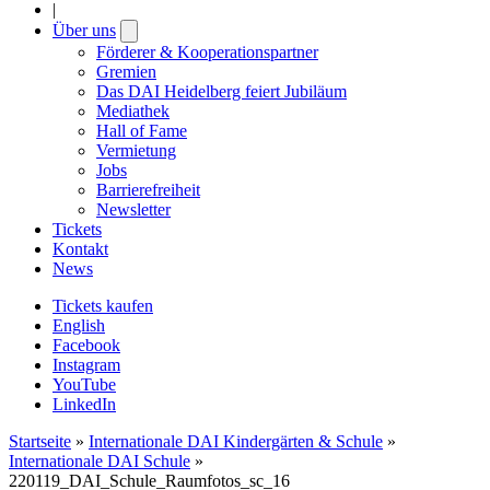
|
Über uns
Open
submenu
Förderer & Kooperationspartner
Gremien
Das DAI Heidelberg feiert Jubiläum
Mediathek
Hall of Fame
Vermietung
Jobs
Barrierefreiheit
Newsletter
Tickets
Kontakt
News
Tickets kaufen
English
Facebook
Instagram
YouTube
LinkedIn
Startseite
»
Internationale DAI Kindergärten & Schule
»
Internationale DAI Schule
»
220119_DAI_Schule_Raumfotos_sc_16