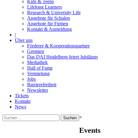
Kids & Teens
Lifelong Learners
Research & University Life
Angebote für Schulen
Angebote für Firmen
Kontakt & Anmeldung
|
Über uns
Förderer & Kooperationspartner
Gremien
Das DAI Heidelberg feiert Jubiläum
Mediathek
Hall of Fame
Vermietung
Jobs
Barrierefreiheit
Newsletter
Tickets
Kontakt
News
Suchen
×
nach:
Events