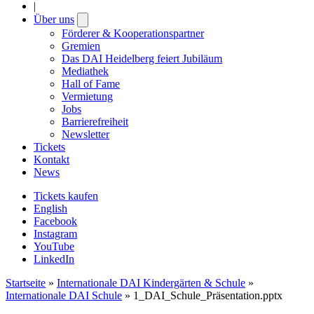
|
Über uns
Open
submenu
Förderer & Kooperationspartner
Gremien
Das DAI Heidelberg feiert Jubiläum
Mediathek
Hall of Fame
Vermietung
Jobs
Barrierefreiheit
Newsletter
Tickets
Kontakt
News
Tickets kaufen
English
Facebook
Instagram
YouTube
LinkedIn
Startseite
»
Internationale DAI Kindergärten & Schule
»
Internationale DAI Schule
»
1_DAI_Schule_Präsentation.pptx