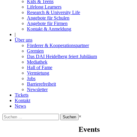
Kids & Teens
Lifelong Learners
Research & University Life
Angebote für Schulen
Angebote für Firmen
Kontakt & Anmeldung
|
Über uns
Förderer & Kooperationspartner
Gremien
Das DAI Heidelberg feiert Jubiläum
Mediathek
Hall of Fame
Vermietung
Jobs
Barrierefreiheit
Newsletter
Tickets
Kontakt
News
Suchen
×
nach:
Events