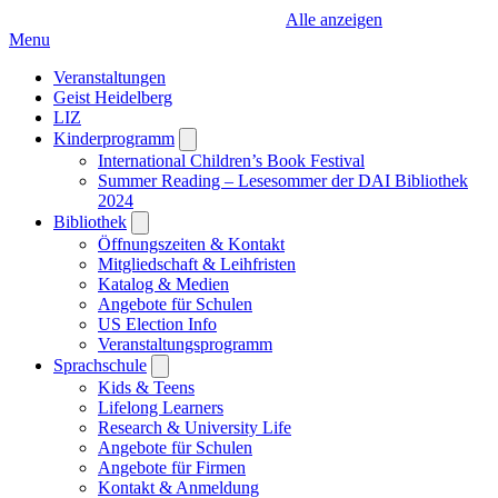
Alle anzeigen
Menu
Veranstaltungen
Geist Heidelberg
LIZ
Kinderprogramm
Open
submenu
International Children’s Book Festival
Summer Reading – Lesesommer der DAI Bibliothek
2024
Bibliothek
Open
submenu
Öffnungszeiten & Kontakt
Mitgliedschaft & Leihfristen
Katalog & Medien
Angebote für Schulen
US Election Info
Veranstaltungsprogramm
Sprachschule
Open
submenu
Kids & Teens
Lifelong Learners
Research & University Life
Angebote für Schulen
Angebote für Firmen
Kontakt & Anmeldung