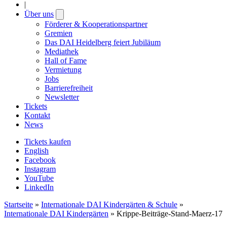
|
Über uns
Open
submenu
Förderer & Kooperationspartner
Gremien
Das DAI Heidelberg feiert Jubiläum
Mediathek
Hall of Fame
Vermietung
Jobs
Barrierefreiheit
Newsletter
Tickets
Kontakt
News
Tickets kaufen
English
Facebook
Instagram
YouTube
LinkedIn
Startseite
»
Internationale DAI Kindergärten & Schule
»
Internationale DAI Kindergärten
»
Krippe-Beiträge-Stand-Maerz-17