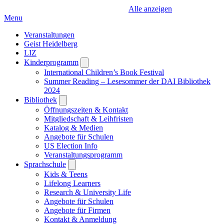
Alle anzeigen
Menu
Veranstaltungen
Geist Heidelberg
LIZ
Kinderprogramm
Open
submenu
International Children’s Book Festival
Summer Reading – Lesesommer der DAI Bibliothek
2024
Bibliothek
Open
submenu
Öffnungszeiten & Kontakt
Mitgliedschaft & Leihfristen
Katalog & Medien
Angebote für Schulen
US Election Info
Veranstaltungsprogramm
Sprachschule
Open
submenu
Kids & Teens
Lifelong Learners
Research & University Life
Angebote für Schulen
Angebote für Firmen
Kontakt & Anmeldung