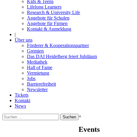
Kids & Teens
Lifelong Learners
Research & University Life
Angebote für Schulen
Angebote für Firmen
Kontakt & Anmeldung
|
Über uns
Förderer & Kooperationspartner
Gremien
Das DAI Heidelberg feiert Jubiläum
Mediathek
Hall of Fame
Vermietung
Jobs
Barrierefreiheit
Newsletter
Tickets
Kontakt
News
Suchen
×
nach:
Events