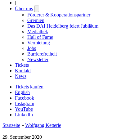
|
Über uns
Open
submenu
Förderer & Kooperationspartner
Gremien
Das DAI Heidelberg feiert Jubiläum
Mediathek
Hall of Fame
Vermietung
Jobs
Barrierefreiheit
Newsletter
Tickets
Kontakt
News
Tickets kaufen
English
Facebook
Instagram
YouTube
LinkedIn
Startseite
»
Wolfgang Ketterle
29. September 2020