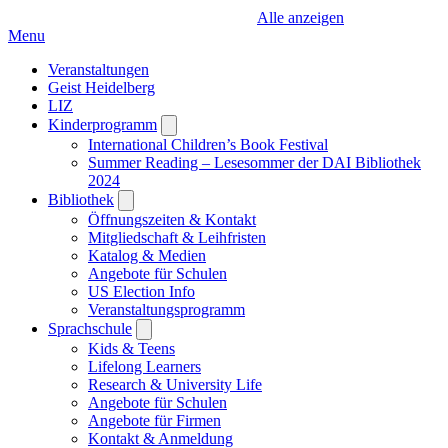
Alle anzeigen
Menu
Veranstaltungen
Geist Heidelberg
LIZ
Kinderprogramm
Open
submenu
International Children’s Book Festival
Summer Reading – Lesesommer der DAI Bibliothek
2024
Bibliothek
Open
submenu
Öffnungszeiten & Kontakt
Mitgliedschaft & Leihfristen
Katalog & Medien
Angebote für Schulen
US Election Info
Veranstaltungsprogramm
Sprachschule
Open
submenu
Kids & Teens
Lifelong Learners
Research & University Life
Angebote für Schulen
Angebote für Firmen
Kontakt & Anmeldung