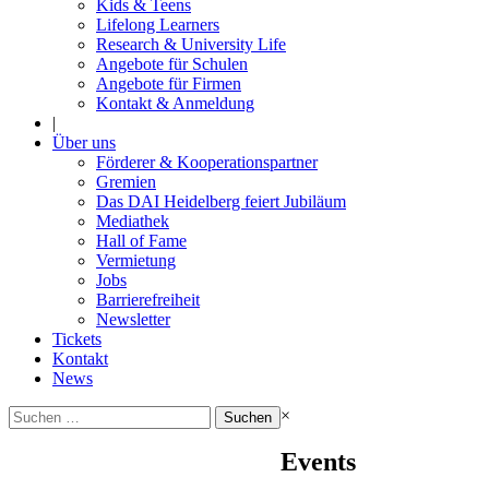
Kids & Teens
Lifelong Learners
Research & University Life
Angebote für Schulen
Angebote für Firmen
Kontakt & Anmeldung
|
Über uns
Förderer & Kooperationspartner
Gremien
Das DAI Heidelberg feiert Jubiläum
Mediathek
Hall of Fame
Vermietung
Jobs
Barrierefreiheit
Newsletter
Tickets
Kontakt
News
Suchen
×
nach:
Events