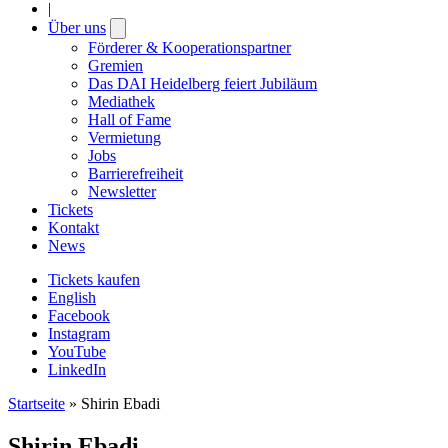
|
Über uns
Open
submenu
Förderer & Kooperationspartner
Gremien
Das DAI Heidelberg feiert Jubiläum
Mediathek
Hall of Fame
Vermietung
Jobs
Barrierefreiheit
Newsletter
Tickets
Kontakt
News
Tickets kaufen
English
Facebook
Instagram
YouTube
LinkedIn
Startseite
»
Shirin Ebadi
Shirin Ebadi