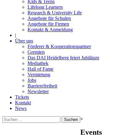
Kids & Teens
Lifelong Learners
Research & University Life
Angebote für Schulen
Angebote für Firmen
Kontakt & Anmeldung
|
Über uns
Förderer & Kooperationspartner
Gremien
Das DAI Heidelberg feiert Jubiläum
Mediathek
Hall of Fame
Vermietung
Jobs
Barrierefreiheit
Newsletter
Tickets
Kontakt
News
Suchen
×
nach:
Events