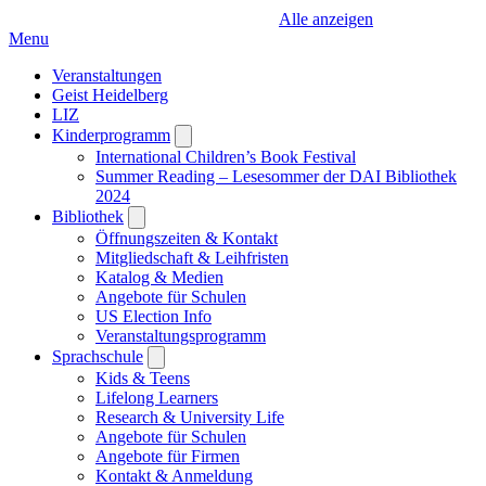
Alle anzeigen
Menu
Veranstaltungen
Geist Heidelberg
LIZ
Kinderprogramm
Open
submenu
International Children’s Book Festival
Summer Reading – Lesesommer der DAI Bibliothek
2024
Bibliothek
Open
submenu
Öffnungszeiten & Kontakt
Mitgliedschaft & Leihfristen
Katalog & Medien
Angebote für Schulen
US Election Info
Veranstaltungsprogramm
Sprachschule
Open
submenu
Kids & Teens
Lifelong Learners
Research & University Life
Angebote für Schulen
Angebote für Firmen
Kontakt & Anmeldung