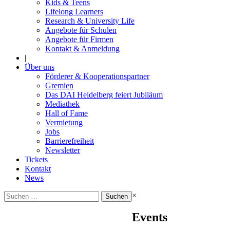
Kids & Teens
Lifelong Learners
Research & University Life
Angebote für Schulen
Angebote für Firmen
Kontakt & Anmeldung
|
Über uns
Förderer & Kooperationspartner
Gremien
Das DAI Heidelberg feiert Jubiläum
Mediathek
Hall of Fame
Vermietung
Jobs
Barrierefreiheit
Newsletter
Tickets
Kontakt
News
Suchen
×
nach:
Events