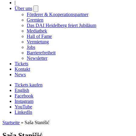
|
Über uns
Open
submenu
Förderer & Kooperationspartner
Gremien
Das DAI Heidelberg feiert Jubiläum
Mediathek
Hall of Fame
Vermietung
Jobs
Barrierefreiheit
Newsletter
Tickets
Kontakt
News
Tickets kaufen
English
Facebook
Instagram
YouTube
LinkedIn
Startseite
»
Saša Stanišić
Saša Stanišić