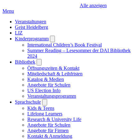
Alle anzeigen
Menu
Veranstaltungen
Geist Heidelberg
LIZ
Kinderprogramm
Open
submenu
International Children’s Book Festival
Summer Reading – Lesesommer der DAI Bibliothek
2024
Bibliothek
Open
submenu
Öffnungszeiten & Kontakt
Mitgliedschaft & Leihfristen
Katalog & Medien
Angebote für Schulen
US Election Info
Veranstaltungsprogramm
Sprachschule
Open
submenu
Kids & Teens
Lifelong Learners
Research & University Life
Angebote für Schulen
Angebote für Firmen
Kontakt & Anmeldung