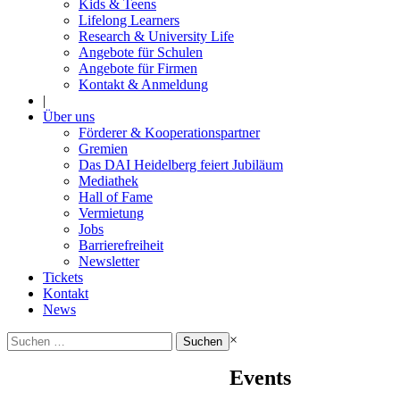
Kids & Teens
Lifelong Learners
Research & University Life
Angebote für Schulen
Angebote für Firmen
Kontakt & Anmeldung
|
Über uns
Förderer & Kooperationspartner
Gremien
Das DAI Heidelberg feiert Jubiläum
Mediathek
Hall of Fame
Vermietung
Jobs
Barrierefreiheit
Newsletter
Tickets
Kontakt
News
Suchen
×
nach:
Events