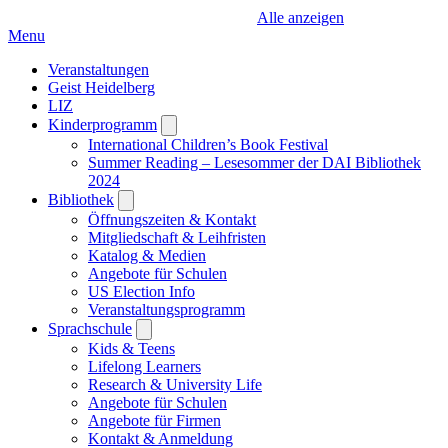
Alle anzeigen
Menu
Veranstaltungen
Geist Heidelberg
LIZ
Kinderprogramm
Open
submenu
International Children’s Book Festival
Summer Reading – Lesesommer der DAI Bibliothek
2024
Bibliothek
Open
submenu
Öffnungszeiten & Kontakt
Mitgliedschaft & Leihfristen
Katalog & Medien
Angebote für Schulen
US Election Info
Veranstaltungsprogramm
Sprachschule
Open
submenu
Kids & Teens
Lifelong Learners
Research & University Life
Angebote für Schulen
Angebote für Firmen
Kontakt & Anmeldung