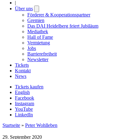
|
Über uns
Open
submenu
Förderer & Kooperationspartner
Gremien
Das DAI Heidelberg feiert Jubiläum
Mediathek
Hall of Fame
Vermietung
Jobs
Barrierefreiheit
Newsletter
Tickets
Kontakt
News
Tickets kaufen
English
Facebook
Instagram
YouTube
LinkedIn
Startseite
»
Peter Wohlleben
29. September 2020