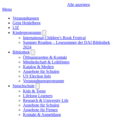
Alle anzeigen
Menu
Veranstaltungen
Geist Heidelberg
LIZ
Kinderprogramm
Open
submenu
International Children’s Book Festival
Summer Reading – Lesesommer der DAI Bibliothek
2024
Bibliothek
Open
submenu
Öffnungszeiten & Kontakt
Mitgliedschaft & Leihfristen
Katalog & Medien
Angebote für Schulen
US Election Info
Veranstaltungsprogramm
Sprachschule
Open
submenu
Kids & Teens
Lifelong Learners
Research & University Life
Angebote für Schulen
Angebote für Firmen
Kontakt & Anmeldung