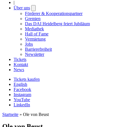
|
Über uns
Open
submenu
Förderer & Kooperationspartner
Gremien
Das DAI Heidelberg feiert Jubiläum
Mediathek
Hall of Fame
Vermietung
Jobs
Barrierefreiheit
Newsletter
Tickets
Kontakt
News
Tickets kaufen
English
Facebook
Instagram
YouTube
LinkedIn
Startseite
»
Ole von Beust
Ole von Beust