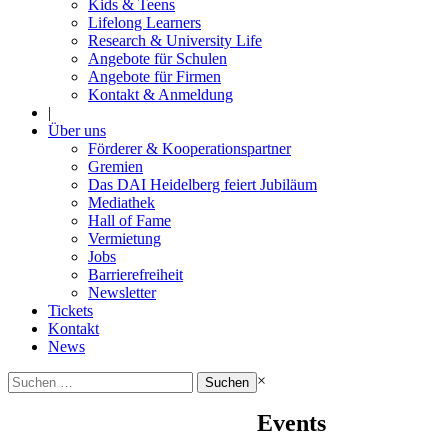
Kids & Teens
Lifelong Learners
Research & University Life
Angebote für Schulen
Angebote für Firmen
Kontakt & Anmeldung
|
Über uns
Förderer & Kooperationspartner
Gremien
Das DAI Heidelberg feiert Jubiläum
Mediathek
Hall of Fame
Vermietung
Jobs
Barrierefreiheit
Newsletter
Tickets
Kontakt
News
Suchen
×
nach:
Events