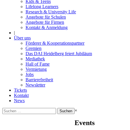
Kids & Teens
Lifelong Learners
Research & University Life
Angebote für Schulen
Angebote für Firmen
Kontakt & Anmeldung
|
Über uns
Förderer & Kooperationspartner
Gremien
Das DAI Heidelberg feiert Jubiläum
Mediathek
Hall of Fame
Vermietung
Jobs
Barrierefreiheit
Newsletter
Tickets
Kontakt
News
Suchen
×
nach:
Events