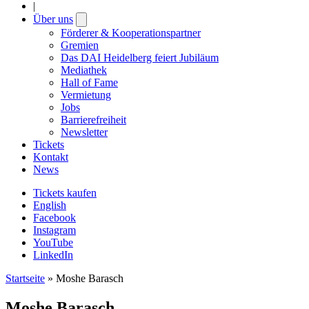
|
Über uns
Open
submenu
Förderer & Kooperationspartner
Gremien
Das DAI Heidelberg feiert Jubiläum
Mediathek
Hall of Fame
Vermietung
Jobs
Barrierefreiheit
Newsletter
Tickets
Kontakt
News
Tickets kaufen
English
Facebook
Instagram
YouTube
LinkedIn
Startseite
»
Moshe Barasch
Moshe Barasch