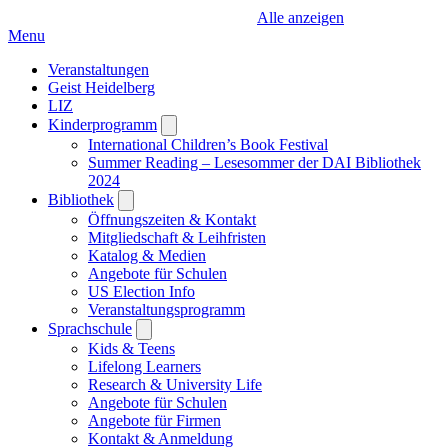
Alle anzeigen
Menu
Veranstaltungen
Geist Heidelberg
LIZ
Kinderprogramm
Open
submenu
International Children’s Book Festival
Summer Reading – Lesesommer der DAI Bibliothek
2024
Bibliothek
Open
submenu
Öffnungszeiten & Kontakt
Mitgliedschaft & Leihfristen
Katalog & Medien
Angebote für Schulen
US Election Info
Veranstaltungsprogramm
Sprachschule
Open
submenu
Kids & Teens
Lifelong Learners
Research & University Life
Angebote für Schulen
Angebote für Firmen
Kontakt & Anmeldung