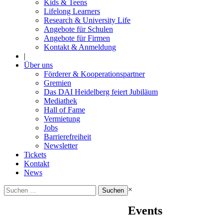
Kids & Teens
Lifelong Learners
Research & University Life
Angebote für Schulen
Angebote für Firmen
Kontakt & Anmeldung
|
Über uns
Förderer & Kooperationspartner
Gremien
Das DAI Heidelberg feiert Jubiläum
Mediathek
Hall of Fame
Vermietung
Jobs
Barrierefreiheit
Newsletter
Tickets
Kontakt
News
Suchen
×
nach:
Events