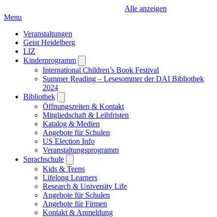
Alle anzeigen
Menu
Veranstaltungen
Geist Heidelberg
LIZ
Kinderprogramm
Open
submenu
International Children’s Book Festival
Summer Reading – Lesesommer der DAI Bibliothek
2024
Bibliothek
Open
submenu
Öffnungszeiten & Kontakt
Mitgliedschaft & Leihfristen
Katalog & Medien
Angebote für Schulen
US Election Info
Veranstaltungsprogramm
Sprachschule
Open
submenu
Kids & Teens
Lifelong Learners
Research & University Life
Angebote für Schulen
Angebote für Firmen
Kontakt & Anmeldung