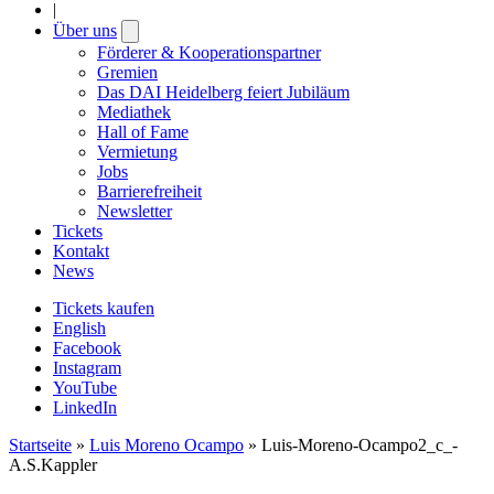
|
Über uns
Open
submenu
Förderer & Kooperationspartner
Gremien
Das DAI Heidelberg feiert Jubiläum
Mediathek
Hall of Fame
Vermietung
Jobs
Barrierefreiheit
Newsletter
Tickets
Kontakt
News
Tickets kaufen
English
Facebook
Instagram
YouTube
LinkedIn
Startseite
»
Luis Moreno Ocampo
»
Luis-Moreno-Ocampo2_c_-
A.S.Kappler