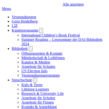
Alle anzeigen
Menu
Veranstaltungen
Geist Heidelberg
LIZ
Kinderprogramm
Open
submenu
International Children’s Book Festival
Summer Reading – Lesesommer der DAI Bibliothek
2024
Bibliothek
Open
submenu
Öffnungszeiten & Kontakt
Mitgliedschaft & Leihfristen
Katalog & Medien
Angebote für Schulen
US Election Info
Veranstaltungsprogramm
Sprachschule
Open
submenu
Kids & Teens
Lifelong Learners
Research & University Life
Angebote für Schulen
Angebote für Firmen
Kontakt & Anmeldung