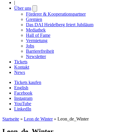
|
Über uns
Open
submenu
Förderer & Kooperationspartner
Gremien
Das DAI Heidelberg feiert Jubiläum
Mediathek
Hall of Fame
Vermietung
Jobs
Barrierefreiheit
Newsletter
Tickets
Kontakt
News
Tickets kaufen
English
Facebook
Instagram
YouTube
LinkedIn
Startseite
»
Leon de Winter
»
Leon_de_Winter
Leon_de_Winter