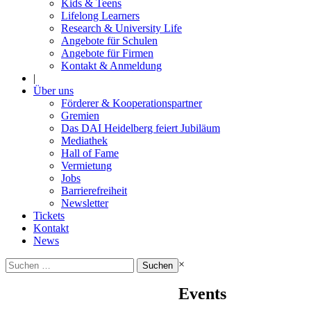
Kids & Teens
Lifelong Learners
Research & University Life
Angebote für Schulen
Angebote für Firmen
Kontakt & Anmeldung
|
Über uns
Förderer & Kooperationspartner
Gremien
Das DAI Heidelberg feiert Jubiläum
Mediathek
Hall of Fame
Vermietung
Jobs
Barrierefreiheit
Newsletter
Tickets
Kontakt
News
Suchen
×
nach:
Events