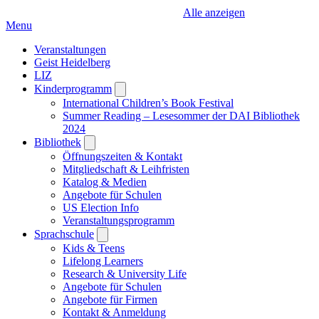
Alle anzeigen
Menu
Veranstaltungen
Geist Heidelberg
LIZ
Kinderprogramm
Open
submenu
International Children’s Book Festival
Summer Reading – Lesesommer der DAI Bibliothek
2024
Bibliothek
Open
submenu
Öffnungszeiten & Kontakt
Mitgliedschaft & Leihfristen
Katalog & Medien
Angebote für Schulen
US Election Info
Veranstaltungsprogramm
Sprachschule
Open
submenu
Kids & Teens
Lifelong Learners
Research & University Life
Angebote für Schulen
Angebote für Firmen
Kontakt & Anmeldung