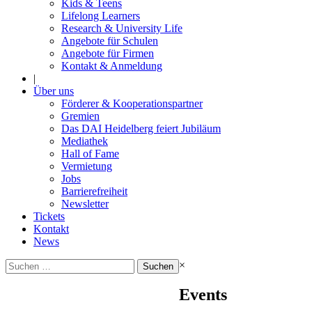
Kids & Teens
Lifelong Learners
Research & University Life
Angebote für Schulen
Angebote für Firmen
Kontakt & Anmeldung
|
Über uns
Förderer & Kooperationspartner
Gremien
Das DAI Heidelberg feiert Jubiläum
Mediathek
Hall of Fame
Vermietung
Jobs
Barrierefreiheit
Newsletter
Tickets
Kontakt
News
Suchen
×
nach:
Events