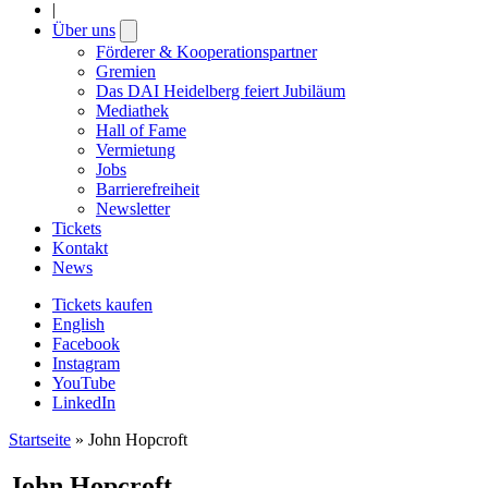
|
Über uns
Open
submenu
Förderer & Kooperationspartner
Gremien
Das DAI Heidelberg feiert Jubiläum
Mediathek
Hall of Fame
Vermietung
Jobs
Barrierefreiheit
Newsletter
Tickets
Kontakt
News
Tickets kaufen
English
Facebook
Instagram
YouTube
LinkedIn
Startseite
»
John Hopcroft
John Hopcroft