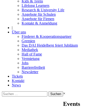
Kids & Teens
Lifelong Learners
Research & University Life
Angebote für Schulen
Angebote für Firmen
Kontakt & Anmeldung
|
Über uns
Förderer & Kooperationspartner
Gremien
Das DAI Heidelberg feiert Jubiläum
Mediathek
Hall of Fame
Vermietung
Jobs
Barrierefreiheit
Newsletter
Tickets
Kontakt
News
Suchen
×
nach:
Events