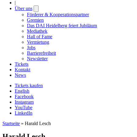
|
Über uns
Open
submenu
Förderer & Kooperationspartner
Gremien
Das DAI Heidelberg feiert Jubiläum
Mediathek
Hall of Fame
Vermietung
Jobs
Barrierefreiheit
Newsletter
Tickets
Kontakt
News
Tickets kaufen
English
Facebook
Instagram
YouTube
LinkedIn
Startseite
»
Harald Lesch
Harald Lesch