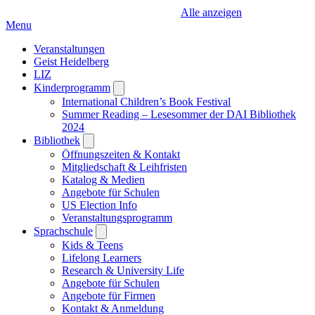
Alle anzeigen
Menu
Veranstaltungen
Geist Heidelberg
LIZ
Kinderprogramm
Open
submenu
International Children’s Book Festival
Summer Reading – Lesesommer der DAI Bibliothek
2024
Bibliothek
Open
submenu
Öffnungszeiten & Kontakt
Mitgliedschaft & Leihfristen
Katalog & Medien
Angebote für Schulen
US Election Info
Veranstaltungsprogramm
Sprachschule
Open
submenu
Kids & Teens
Lifelong Learners
Research & University Life
Angebote für Schulen
Angebote für Firmen
Kontakt & Anmeldung