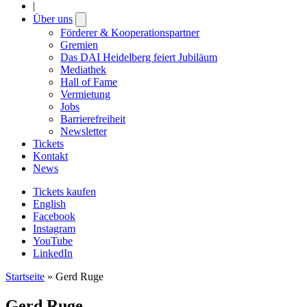
|
Über uns
Open
submenu
Förderer & Kooperationspartner
Gremien
Das DAI Heidelberg feiert Jubiläum
Mediathek
Hall of Fame
Vermietung
Jobs
Barrierefreiheit
Newsletter
Tickets
Kontakt
News
Tickets kaufen
English
Facebook
Instagram
YouTube
LinkedIn
Startseite
»
Gerd Ruge
Gerd Ruge