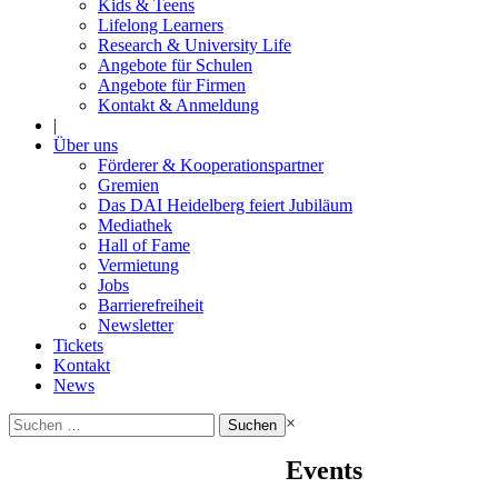
Kids & Teens
Lifelong Learners
Research & University Life
Angebote für Schulen
Angebote für Firmen
Kontakt & Anmeldung
|
Über uns
Förderer & Kooperationspartner
Gremien
Das DAI Heidelberg feiert Jubiläum
Mediathek
Hall of Fame
Vermietung
Jobs
Barrierefreiheit
Newsletter
Tickets
Kontakt
News
Suchen
×
nach:
Events