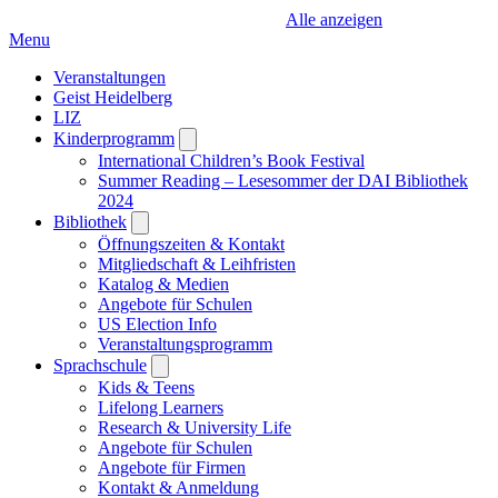
Alle anzeigen
Menu
Veranstaltungen
Geist Heidelberg
LIZ
Kinderprogramm
Open
submenu
International Children’s Book Festival
Summer Reading – Lesesommer der DAI Bibliothek
2024
Bibliothek
Open
submenu
Öffnungszeiten & Kontakt
Mitgliedschaft & Leihfristen
Katalog & Medien
Angebote für Schulen
US Election Info
Veranstaltungsprogramm
Sprachschule
Open
submenu
Kids & Teens
Lifelong Learners
Research & University Life
Angebote für Schulen
Angebote für Firmen
Kontakt & Anmeldung