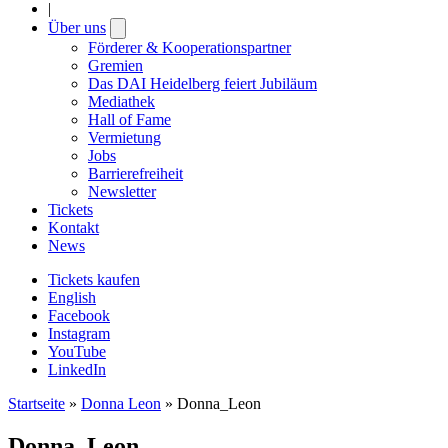
|
Über uns
Open
submenu
Förderer & Kooperationspartner
Gremien
Das DAI Heidelberg feiert Jubiläum
Mediathek
Hall of Fame
Vermietung
Jobs
Barrierefreiheit
Newsletter
Tickets
Kontakt
News
Tickets kaufen
English
Facebook
Instagram
YouTube
LinkedIn
Startseite
»
Donna Leon
»
Donna_Leon
Donna_Leon