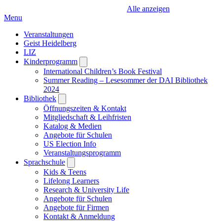
Alle anzeigen
Menu
Veranstaltungen
Geist Heidelberg
LIZ
Kinderprogramm
Open
submenu
International Children’s Book Festival
Summer Reading – Lesesommer der DAI Bibliothek
2024
Bibliothek
Open
submenu
Öffnungszeiten & Kontakt
Mitgliedschaft & Leihfristen
Katalog & Medien
Angebote für Schulen
US Election Info
Veranstaltungsprogramm
Sprachschule
Open
submenu
Kids & Teens
Lifelong Learners
Research & University Life
Angebote für Schulen
Angebote für Firmen
Kontakt & Anmeldung