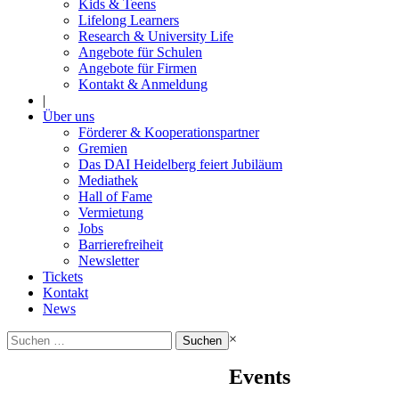
Kids & Teens
Lifelong Learners
Research & University Life
Angebote für Schulen
Angebote für Firmen
Kontakt & Anmeldung
|
Über uns
Förderer & Kooperationspartner
Gremien
Das DAI Heidelberg feiert Jubiläum
Mediathek
Hall of Fame
Vermietung
Jobs
Barrierefreiheit
Newsletter
Tickets
Kontakt
News
Suchen
×
nach:
Events