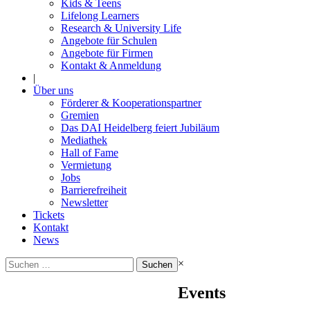
Kids & Teens
Lifelong Learners
Research & University Life
Angebote für Schulen
Angebote für Firmen
Kontakt & Anmeldung
|
Über uns
Förderer & Kooperationspartner
Gremien
Das DAI Heidelberg feiert Jubiläum
Mediathek
Hall of Fame
Vermietung
Jobs
Barrierefreiheit
Newsletter
Tickets
Kontakt
News
Suchen
×
nach:
Events