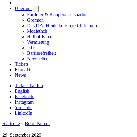
|
Über uns
Open
submenu
Förderer & Kooperationspartner
Gremien
Das DAI Heidelberg feiert Jubiläum
Mediathek
Hall of Fame
Vermietung
Jobs
Barrierefreiheit
Newsletter
Tickets
Kontakt
News
Tickets kaufen
English
Facebook
Instagram
YouTube
LinkedIn
Startseite
»
Boris Palmer
29. September 2020