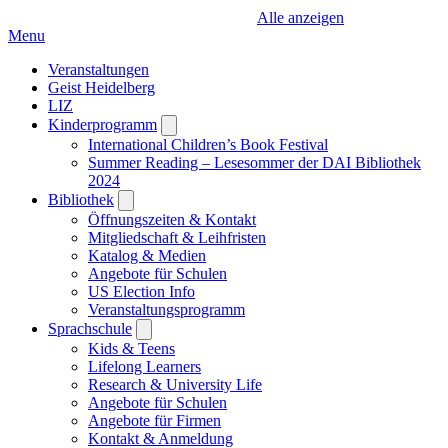
Alle anzeigen
Menu
Veranstaltungen
Geist Heidelberg
LIZ
Kinderprogramm
Open
submenu
International Children’s Book Festival
Summer Reading – Lesesommer der DAI Bibliothek
2024
Bibliothek
Open
submenu
Öffnungszeiten & Kontakt
Mitgliedschaft & Leihfristen
Katalog & Medien
Angebote für Schulen
US Election Info
Veranstaltungsprogramm
Sprachschule
Open
submenu
Kids & Teens
Lifelong Learners
Research & University Life
Angebote für Schulen
Angebote für Firmen
Kontakt & Anmeldung