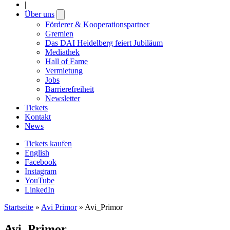
|
Über uns
Open
submenu
Förderer & Kooperationspartner
Gremien
Das DAI Heidelberg feiert Jubiläum
Mediathek
Hall of Fame
Vermietung
Jobs
Barrierefreiheit
Newsletter
Tickets
Kontakt
News
Tickets kaufen
English
Facebook
Instagram
YouTube
LinkedIn
Startseite
»
Avi Primor
»
Avi_Primor
Avi_Primor