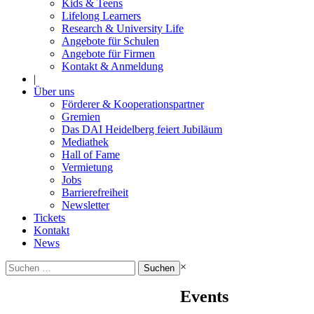
Kids & Teens
Lifelong Learners
Research & University Life
Angebote für Schulen
Angebote für Firmen
Kontakt & Anmeldung
|
Über uns
Förderer & Kooperationspartner
Gremien
Das DAI Heidelberg feiert Jubiläum
Mediathek
Hall of Fame
Vermietung
Jobs
Barrierefreiheit
Newsletter
Tickets
Kontakt
News
Suchen
×
nach:
Events