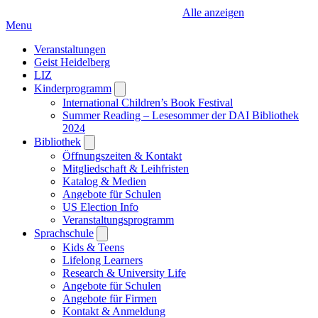
Alle anzeigen
Menu
Veranstaltungen
Geist Heidelberg
LIZ
Kinderprogramm
Open
submenu
International Children’s Book Festival
Summer Reading – Lesesommer der DAI Bibliothek
2024
Bibliothek
Open
submenu
Öffnungszeiten & Kontakt
Mitgliedschaft & Leihfristen
Katalog & Medien
Angebote für Schulen
US Election Info
Veranstaltungsprogramm
Sprachschule
Open
submenu
Kids & Teens
Lifelong Learners
Research & University Life
Angebote für Schulen
Angebote für Firmen
Kontakt & Anmeldung