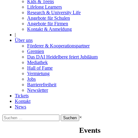
Kids & Teens
Lifelong Learners
Research & University Life
Angebote für Schulen
Angebote für Firmen
Kontakt & Anmeldung
|
Über uns
Förderer & Kooperationspartner
Gremien
Das DAI Heidelberg feiert Jubiläum
Mediathek
Hall of Fame
Vermietung
Jobs
Barrierefreiheit
Newsletter
Tickets
Kontakt
News
Suchen
×
nach:
Events