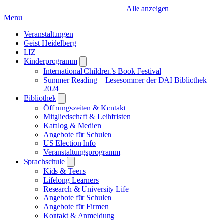
Alle anzeigen
Menu
Veranstaltungen
Geist Heidelberg
LIZ
Kinderprogramm
Open
submenu
International Children’s Book Festival
Summer Reading – Lesesommer der DAI Bibliothek
2024
Bibliothek
Open
submenu
Öffnungszeiten & Kontakt
Mitgliedschaft & Leihfristen
Katalog & Medien
Angebote für Schulen
US Election Info
Veranstaltungsprogramm
Sprachschule
Open
submenu
Kids & Teens
Lifelong Learners
Research & University Life
Angebote für Schulen
Angebote für Firmen
Kontakt & Anmeldung