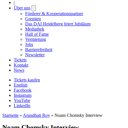
|
Über uns
Open
submenu
Förderer & Kooperationspartner
Gremien
Das DAI Heidelberg feiert Jubiläum
Mediathek
Hall of Fame
Vermietung
Jobs
Barrierefreiheit
Newsletter
Tickets
Kontakt
News
Tickets kaufen
English
Facebook
Instagram
YouTube
LinkedIn
Startseite
»
Arundhati Roy
»
Noam Chomsky Interview
Noam Chomsky Interview