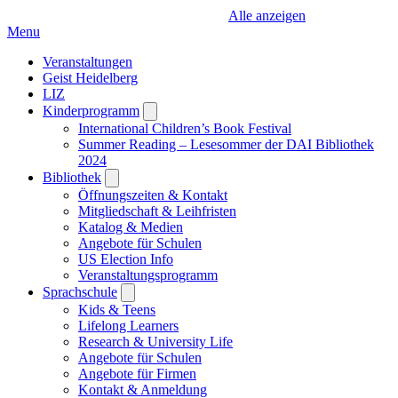
Alle anzeigen
Menu
Veranstaltungen
Geist Heidelberg
LIZ
Kinderprogramm
Open
submenu
International Children’s Book Festival
Summer Reading – Lesesommer der DAI Bibliothek
2024
Bibliothek
Open
submenu
Öffnungszeiten & Kontakt
Mitgliedschaft & Leihfristen
Katalog & Medien
Angebote für Schulen
US Election Info
Veranstaltungsprogramm
Sprachschule
Open
submenu
Kids & Teens
Lifelong Learners
Research & University Life
Angebote für Schulen
Angebote für Firmen
Kontakt & Anmeldung