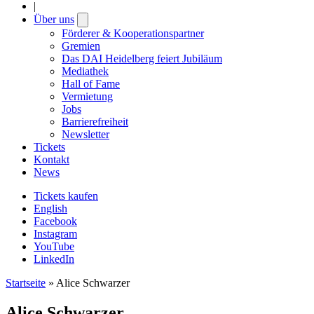
|
Über uns
Open
submenu
Förderer & Kooperationspartner
Gremien
Das DAI Heidelberg feiert Jubiläum
Mediathek
Hall of Fame
Vermietung
Jobs
Barrierefreiheit
Newsletter
Tickets
Kontakt
News
Tickets kaufen
English
Facebook
Instagram
YouTube
LinkedIn
Startseite
»
Alice Schwarzer
Alice Schwarzer