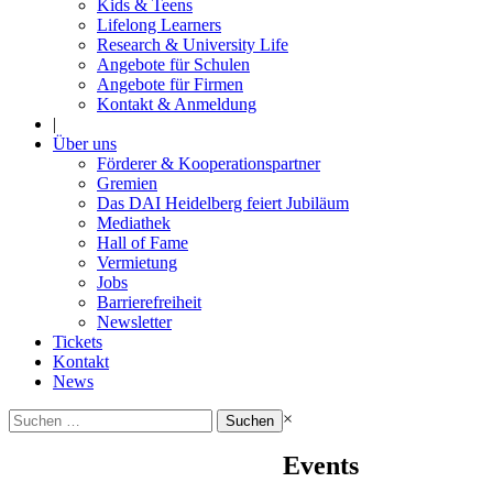
Kids & Teens
Lifelong Learners
Research & University Life
Angebote für Schulen
Angebote für Firmen
Kontakt & Anmeldung
|
Über uns
Förderer & Kooperationspartner
Gremien
Das DAI Heidelberg feiert Jubiläum
Mediathek
Hall of Fame
Vermietung
Jobs
Barrierefreiheit
Newsletter
Tickets
Kontakt
News
Suchen
×
nach:
Events