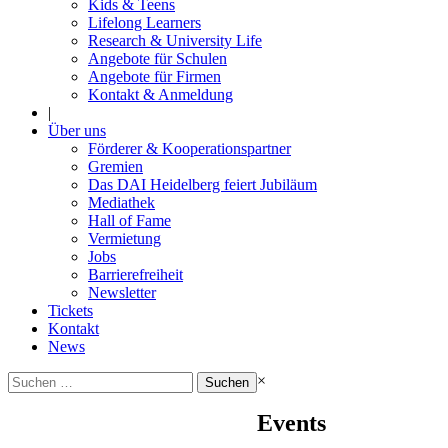
Kids & Teens
Lifelong Learners
Research & University Life
Angebote für Schulen
Angebote für Firmen
Kontakt & Anmeldung
|
Über uns
Förderer & Kooperationspartner
Gremien
Das DAI Heidelberg feiert Jubiläum
Mediathek
Hall of Fame
Vermietung
Jobs
Barrierefreiheit
Newsletter
Tickets
Kontakt
News
Suchen
×
nach:
Events