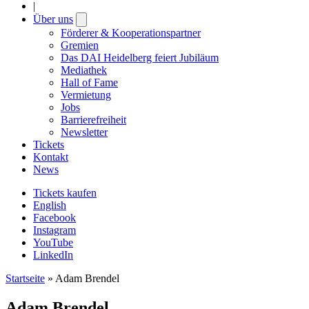
|
Über uns
Open
submenu
Förderer & Kooperationspartner
Gremien
Das DAI Heidelberg feiert Jubiläum
Mediathek
Hall of Fame
Vermietung
Jobs
Barrierefreiheit
Newsletter
Tickets
Kontakt
News
Tickets kaufen
English
Facebook
Instagram
YouTube
LinkedIn
Startseite
»
Adam Brendel
Adam Brendel