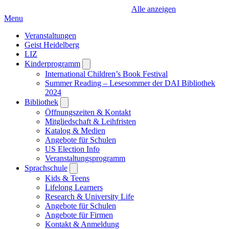
Alle anzeigen
Menu
Veranstaltungen
Geist Heidelberg
LIZ
Kinderprogramm
Open
submenu
International Children’s Book Festival
Summer Reading – Lesesommer der DAI Bibliothek
2024
Bibliothek
Open
submenu
Öffnungszeiten & Kontakt
Mitgliedschaft & Leihfristen
Katalog & Medien
Angebote für Schulen
US Election Info
Veranstaltungsprogramm
Sprachschule
Open
submenu
Kids & Teens
Lifelong Learners
Research & University Life
Angebote für Schulen
Angebote für Firmen
Kontakt & Anmeldung