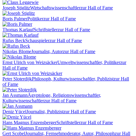
Joseph Stiglitz
Wirtschaftswissenschaftler
zur Hall of Fame
Boris Palmer
Politiker
zur Hall of Fame
Thomas Karlauf
Schriftsteller
zur Hall of Fame
Rufus Beck
Schauspieler
zur Hall of Fame
Nikolas Blome
Journalist, Autor
zur Hall of Fame
Ernst Ulrich von Weizsäcker
Umweltwissenschaftler, Politiker
zur
Hall of Fame
Peter Sloterdijk
Philosoph, Kulturwissenschaftler, Publizist
zur Hall
of Fame
Jan Assmann
Ägyptologe, Religionswissenschaftler,
Kulturwissenschaftler
zur Hall of Fame
Deniz Yücel
Journalist, Publizist
zur Hall of Fame
Hans Magnus Enzensberger
Schriftsteller
zur Hall of Fame
Gert Scobel
Journalist, Fernsehmoderator, Autor, Philosoph
zur Hall