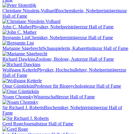
Christiane Nüsslein-Volhard
Biochemikerin, Nobelpreisträgerin
zur
Hall of Fame
John C. Mather
Physiker, Nobelpreisträger
zur Hall of Fame
Benjamin List
Chemiker, Nobelpreisträger
zur Hall of Fame
Marianne Sägebrecht
Schauspielerin, Kabarettistin
zur Hall of Fame
Richard Dawkins
Zoologe, Biologe, Autor
zur Hall of Fame
Wolfgang Ketterle
Physiker, Hochschullehrer, Nobelpreisträger
zur
Hall of Fame
Onur Güntürkün
Professor für Biopsychologie
zur Hall of Fame
Noam Chomsky
Wissenschaftler
zur Hall of Fame
Sir Richard J. Roberts
Biochemiker, Nobelpreisträger
zur Hall of
Fame
Gerd Ruge
Journalist
zur Hall of Fame