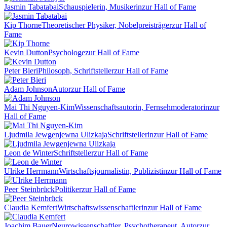
Jasmin Tabatabai
Schauspielerin, Musikerin
zur Hall of Fame
Kip Thorne
Theoretischer Physiker, Nobelpreisträger
zur Hall of
Fame
Kevin Dutton
Psychologe
zur Hall of Fame
Peter Bieri
Philosoph, Schriftsteller
zur Hall of Fame
Adam Johnson
Autor
zur Hall of Fame
Mai Thi Nguyen-Kim
Wissenschaftsautorin, Fernsehmoderatorin
zur
Hall of Fame
Ljudmila Jewgenjewna Ulizkaja
Schriftstellerin
zur Hall of Fame
Leon de Winter
Schriftsteller
zur Hall of Fame
Ulrike Herrmann
Wirtschaftsjournalistin, Publizistin
zur Hall of Fame
Peer Steinbrück
Politiker
zur Hall of Fame
Claudia Kemfert
Wirtschaftswissenschaftlerin
zur Hall of Fame
Joachim Bauer
Neurowissenschaftler, Psychotherapeut, Autor
zur