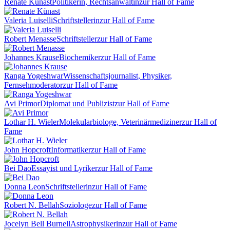
Renate Künast
Politikerin, Rechtsanwältin
zur Hall of Fame
Valeria Luiselli
Schriftstellerin
zur Hall of Fame
Robert Menasse
Schriftsteller
zur Hall of Fame
Johannes Krause
Biochemiker
zur Hall of Fame
Ranga Yogeshwar
Wissenschaftsjournalist, Physiker,
Fernsehmoderator
zur Hall of Fame
Avi Primor
Diplomat und Publizist
zur Hall of Fame
Lothar H. Wieler
Molekularbiologe, Veterinärmediziner
zur Hall of
Fame
John Hopcroft
Informatiker
zur Hall of Fame
Bei Dao
Essayist und Lyriker
zur Hall of Fame
Donna Leon
Schriftstellerin
zur Hall of Fame
Robert N. Bellah
Soziologe
zur Hall of Fame
Jocelyn Bell Burnell
Astrophysikerin
zur Hall of Fame