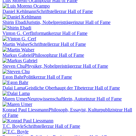
Luis Moreno Ocampo
zur Hall of Fame
Daniel Kehlmann
Schriftsteller
zur Hall of Fame
Shirin Ebadi
Juristin, Nobelpreisträgerin
zur Hall of Fame
Vinton G. Cerf
Informatiker
zur Hall of Fame
Martin Walser
Schriftsteller
zur Hall of Fame
Markus Gabriel
Philosoph
zur Hall of Fame
Steven Chu
Physiker, Nobelpreisträger
zur Hall of Fame
Egon Bahr
Politiker
zur Hall of Fame
Dalai Lama
Geistliche Oberhaupt der Tibeter
zur Hall of Fame
Maren Urner
Neurowissenschaftlerin, Autorin
zur Hall of Fame
Konrad Paul Liessmann
Philosoph, Essayist, Kulturpublizist
zur Hall
of Fame
T.C. Boyle
Schriftsteller
zur Hall of Fame