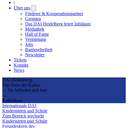
|
Über uns
Open
submenu
Förderer & Kooperationspartner
Gremien
Das DAI Heidelberg feiert Jubiläum
Mediathek
Hall of Fame
Vermietung
Jobs
Barrierefreiheit
Newsletter
Tickets
Kontakt
News
DAI Heidelberg.
Das Haus der Kultur.
→ Sie befinden sich hier
→
Kulturhaus
Internationale DAI
Kindergärten und Schule
Zum Bereich wechseln
Kindergärten und Schule
Freundeskreis des