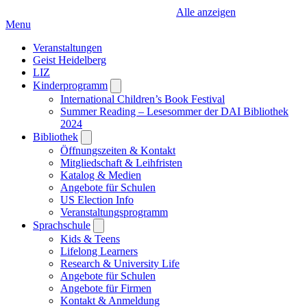
Alle anzeigen
Menu
Veranstaltungen
Geist Heidelberg
LIZ
Kinderprogramm
Open
submenu
International Children’s Book Festival
Summer Reading – Lesesommer der DAI Bibliothek
2024
Bibliothek
Open
submenu
Öffnungszeiten & Kontakt
Mitgliedschaft & Leihfristen
Katalog & Medien
Angebote für Schulen
US Election Info
Veranstaltungsprogramm
Sprachschule
Open
submenu
Kids & Teens
Lifelong Learners
Research & University Life
Angebote für Schulen
Angebote für Firmen
Kontakt & Anmeldung