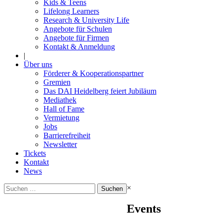
Kids & Teens
Lifelong Learners
Research & University Life
Angebote für Schulen
Angebote für Firmen
Kontakt & Anmeldung
|
Über uns
Förderer & Kooperationspartner
Gremien
Das DAI Heidelberg feiert Jubiläum
Mediathek
Hall of Fame
Vermietung
Jobs
Barrierefreiheit
Newsletter
Tickets
Kontakt
News
Suchen
×
nach:
Events