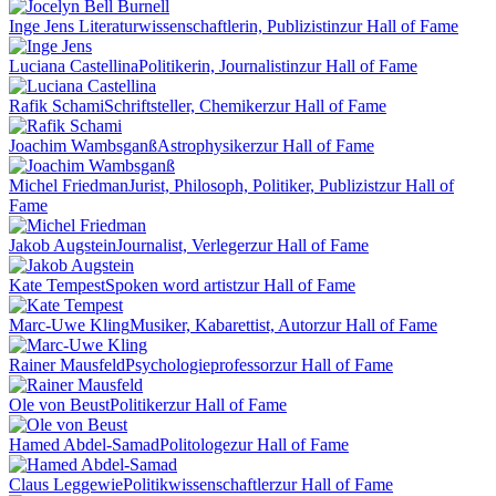
Inge Jens
Literaturwissenschaftlerin, Publizistin
zur Hall of Fame
Luciana Castellina
Politikerin, Journalistin
zur Hall of Fame
Rafik Schami
Schriftsteller, Chemiker
zur Hall of Fame
Joachim Wambsganß
Astrophysiker
zur Hall of Fame
Michel Friedman
Jurist, Philosoph, Politiker, Publizist
zur Hall of
Fame
Jakob Augstein
Journalist, Verleger
zur Hall of Fame
Kate Tempest
Spoken word artist
zur Hall of Fame
Marc-Uwe Kling
Musiker, Kabarettist, Autor
zur Hall of Fame
Rainer Mausfeld
Psychologieprofessor
zur Hall of Fame
Ole von Beust
Politiker
zur Hall of Fame
Hamed Abdel-Samad
Politologe
zur Hall of Fame
Claus Leggewie
Politikwissenschaftler
zur Hall of Fame