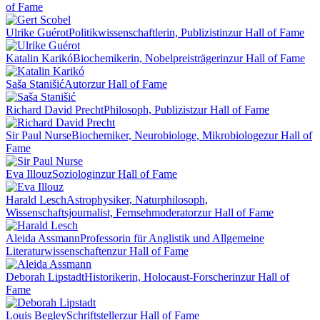
of Fame
Ulrike Guérot
Politikwissenschaftlerin, Publizistin
zur Hall of Fame
Katalin Karikó
Biochemikerin, Nobelpreisträgerin
zur Hall of Fame
Saša Stanišić
Autor
zur Hall of Fame
Richard David Precht
Philosoph, Publizist
zur Hall of Fame
Sir Paul Nurse
Biochemiker, Neurobiologe, Mikrobiologe
zur Hall of
Fame
Eva Illouz
Soziologin
zur Hall of Fame
Harald Lesch
Astrophysiker, Naturphilosoph,
Wissenschaftsjournalist, Fernsehmoderator
zur Hall of Fame
Aleida Assmann
Professorin für Anglistik und Allgemeine
Literaturwissenschaften
zur Hall of Fame
Deborah Lipstadt
Historikerin, Holocaust-Forscherin
zur Hall of
Fame
Louis Begley
Schriftsteller
zur Hall of Fame