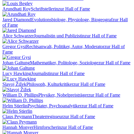
Arundhati Roy
Schriftstellerin
zur Hall of Fame
Jared Diamond
Evolutionsbiologe, Physiologe, Biogeograf
zur Hall
of Fame
Alice Schwarzer
Journalistin und Publizistin
zur Hall of Fame
Gregor Gysi
Rechtsanwalt, Politiker, Autor, Moderator
zur Hall of
Fame
Johan Galtung
Mathematiker, Politologe, Soziologe
zur Hall of Fame
Lucy Hawking
Journalistin
zur Hall of Fame
Slavoj Žižek
Philosoph, Kulturkritiker
zur Hall of Fame
William D. Phillips
Physiker, Nobelpreisträger
zur Hall of Fame
Helm Stierlin
Psychiater, Psychoanalytiker
zur Hall of Fame
Claus Peymann
Theaterregisseur
zur Hall of Fame
Hannah Monyer
Hirnforscherin
zur Hall of Fame