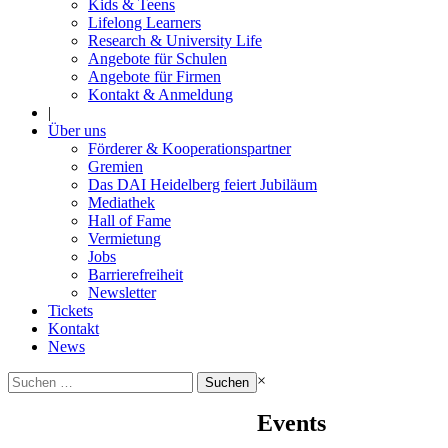
Kids & Teens
Lifelong Learners
Research & University Life
Angebote für Schulen
Angebote für Firmen
Kontakt & Anmeldung
|
Über uns
Förderer & Kooperationspartner
Gremien
Das DAI Heidelberg feiert Jubiläum
Mediathek
Hall of Fame
Vermietung
Jobs
Barrierefreiheit
Newsletter
Tickets
Kontakt
News
Suchen
×
nach:
Events