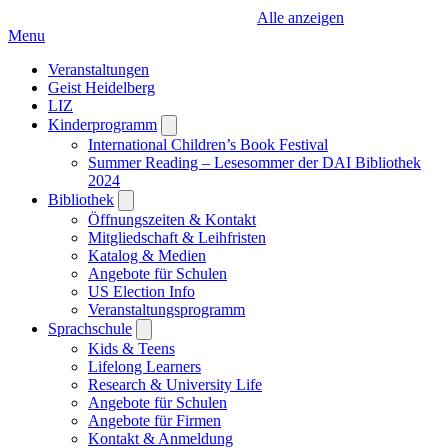
Alle anzeigen
Menu
Veranstaltungen
Geist Heidelberg
LIZ
Kinderprogramm
Open
submenu
International Children’s Book Festival
Summer Reading – Lesesommer der DAI Bibliothek
2024
Bibliothek
Open
submenu
Öffnungszeiten & Kontakt
Mitgliedschaft & Leihfristen
Katalog & Medien
Angebote für Schulen
US Election Info
Veranstaltungsprogramm
Sprachschule
Open
submenu
Kids & Teens
Lifelong Learners
Research & University Life
Angebote für Schulen
Angebote für Firmen
Kontakt & Anmeldung