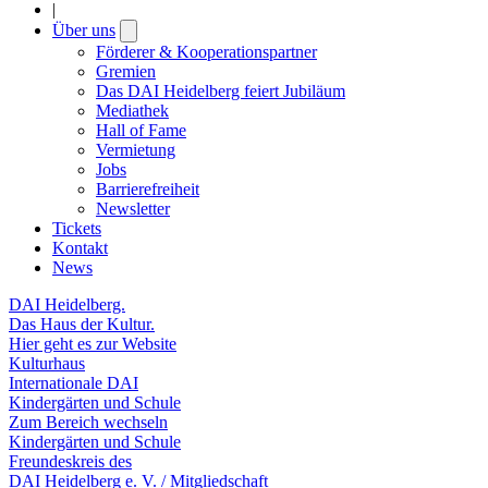
|
Über uns
Open
submenu
Förderer & Kooperationspartner
Gremien
Das DAI Heidelberg feiert Jubiläum
Mediathek
Hall of Fame
Vermietung
Jobs
Barrierefreiheit
Newsletter
Tickets
Kontakt
News
DAI Heidelberg.
Das Haus der Kultur.
Hier geht es zur Website
Kulturhaus
Internationale DAI
Kindergärten und Schule
Zum Bereich wechseln
Kindergärten und Schule
Freundeskreis des
DAI Heidelberg e. V. / Mitgliedschaft