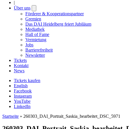
|
Über uns
Open
submenu
Förderer & Kooperationspartner
Gremien
Das DAI Heidelberg feiert Jubiläum
Mediathek
Hall of Fame
Vermietung
Jobs
Barrierefreiheit
Newsletter
Tickets
Kontakt
News
Tickets kaufen
English
Facebook
Instagram
YouTube
LinkedIn
Startseite
»
260303_DAI_Portrait_Saskia_bearbeitet_DSC_5971
260303_DAI_Portrait_Saskia_bearbeitet