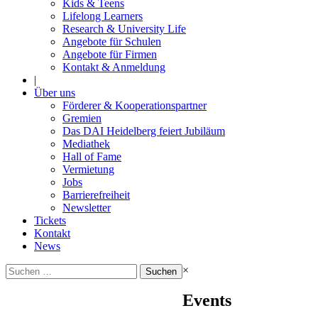
Kids & Teens
Lifelong Learners
Research & University Life
Angebote für Schulen
Angebote für Firmen
Kontakt & Anmeldung
|
Über uns
Förderer & Kooperationspartner
Gremien
Das DAI Heidelberg feiert Jubiläum
Mediathek
Hall of Fame
Vermietung
Jobs
Barrierefreiheit
Newsletter
Tickets
Kontakt
News
Suchen
×
nach:
Events