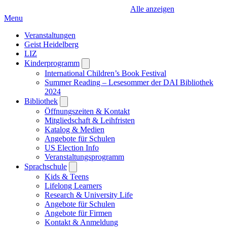
Alle anzeigen
Menu
Veranstaltungen
Geist Heidelberg
LIZ
Kinderprogramm
Open
submenu
International Children’s Book Festival
Summer Reading – Lesesommer der DAI Bibliothek
2024
Bibliothek
Open
submenu
Öffnungszeiten & Kontakt
Mitgliedschaft & Leihfristen
Katalog & Medien
Angebote für Schulen
US Election Info
Veranstaltungsprogramm
Sprachschule
Open
submenu
Kids & Teens
Lifelong Learners
Research & University Life
Angebote für Schulen
Angebote für Firmen
Kontakt & Anmeldung