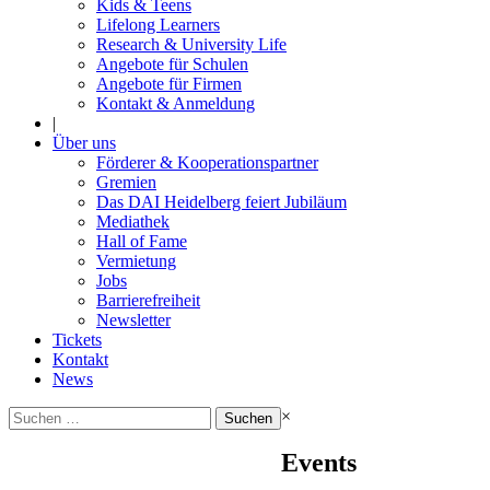
Kids & Teens
Lifelong Learners
Research & University Life
Angebote für Schulen
Angebote für Firmen
Kontakt & Anmeldung
|
Über uns
Förderer & Kooperationspartner
Gremien
Das DAI Heidelberg feiert Jubiläum
Mediathek
Hall of Fame
Vermietung
Jobs
Barrierefreiheit
Newsletter
Tickets
Kontakt
News
Suchen
×
nach:
Events