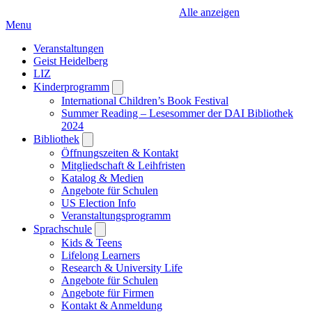
Alle anzeigen
Menu
Veranstaltungen
Geist Heidelberg
LIZ
Kinderprogramm
Open
submenu
International Children’s Book Festival
Summer Reading – Lesesommer der DAI Bibliothek
2024
Bibliothek
Open
submenu
Öffnungszeiten & Kontakt
Mitgliedschaft & Leihfristen
Katalog & Medien
Angebote für Schulen
US Election Info
Veranstaltungsprogramm
Sprachschule
Open
submenu
Kids & Teens
Lifelong Learners
Research & University Life
Angebote für Schulen
Angebote für Firmen
Kontakt & Anmeldung