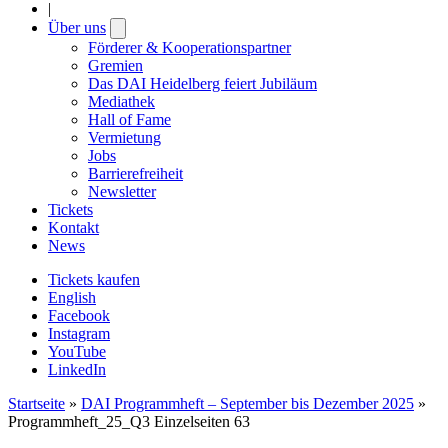
|
Über uns
Open
submenu
Förderer & Kooperationspartner
Gremien
Das DAI Heidelberg feiert Jubiläum
Mediathek
Hall of Fame
Vermietung
Jobs
Barrierefreiheit
Newsletter
Tickets
Kontakt
News
Tickets kaufen
English
Facebook
Instagram
YouTube
LinkedIn
Startseite
»
DAI Programmheft – September bis Dezember 2025
»
Programmheft_25_Q3 Einzelseiten 63