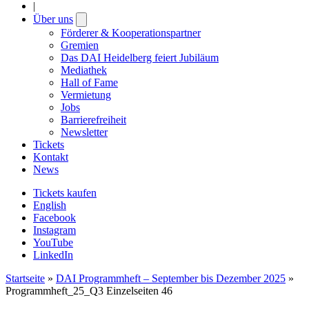
|
Über uns
Open
submenu
Förderer & Kooperationspartner
Gremien
Das DAI Heidelberg feiert Jubiläum
Mediathek
Hall of Fame
Vermietung
Jobs
Barrierefreiheit
Newsletter
Tickets
Kontakt
News
Tickets kaufen
English
Facebook
Instagram
YouTube
LinkedIn
Startseite
»
DAI Programmheft – September bis Dezember 2025
»
Programmheft_25_Q3 Einzelseiten 46