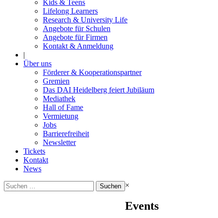
Kids & Teens
Lifelong Learners
Research & University Life
Angebote für Schulen
Angebote für Firmen
Kontakt & Anmeldung
|
Über uns
Förderer & Kooperationspartner
Gremien
Das DAI Heidelberg feiert Jubiläum
Mediathek
Hall of Fame
Vermietung
Jobs
Barrierefreiheit
Newsletter
Tickets
Kontakt
News
Suchen
×
nach:
Events