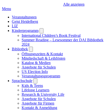
Alle anzeigen
Menu
Veranstaltungen
Geist Heidelberg
LIZ
Kinderprogramm
Open
submenu
International Children’s Book Festival
Summer Reading – Lesesommer der DAI Bibliothek
2024
Bibliothek
Open
submenu
Öffnungszeiten & Kontakt
Mitgliedschaft & Leihfristen
Katalog & Medien
Angebote für Schulen
US Election Info
Veranstaltungsprogramm
Sprachschule
Open
submenu
Kids & Teens
Lifelong Learners
Research & University Life
Angebote für Schulen
Angebote für Firmen
Kontakt & Anmeldung