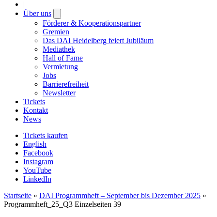
|
Über uns
Open
submenu
Förderer & Kooperationspartner
Gremien
Das DAI Heidelberg feiert Jubiläum
Mediathek
Hall of Fame
Vermietung
Jobs
Barrierefreiheit
Newsletter
Tickets
Kontakt
News
Tickets kaufen
English
Facebook
Instagram
YouTube
LinkedIn
Startseite
»
DAI Programmheft – September bis Dezember 2025
»
Programmheft_25_Q3 Einzelseiten 39