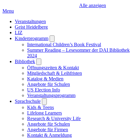
Alle anzeigen
Menu
Veranstaltungen
Geist Heidelberg
LIZ
Kinderprogramm
Open
submenu
International Children’s Book Festival
Summer Reading – Lesesommer der DAI Bibliothek
2024
Bibliothek
Open
submenu
Öffnungszeiten & Kontakt
Mitgliedschaft & Leihfristen
Katalog & Medien
Angebote für Schulen
US Election Info
Veranstaltungsprogramm
Sprachschule
Open
submenu
Kids & Teens
Lifelong Learners
Research & University Life
Angebote für Schulen
Angebote für Firmen
Kontakt & Anmeldung