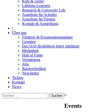
Kids & Teens
Lifelong Learners
Research & University Life
Angebote für Schulen
Angebote für Firmen
Kontakt & Anmeldung
|
Über uns
Förderer & Kooperationspartner
Gremien
Das DAI Heidelberg feiert Jubiläum
Mediathek
Hall of Fame
Vermietung
Jobs
Barrierefreiheit
Newsletter
Tickets
Kontakt
News
Suchen
×
nach:
Events