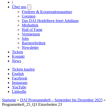
|
Über uns
Open
submenu
Förderer & Kooperationspartner
Gremien
Das DAI Heidelberg feiert Jubiläum
Mediathek
Hall of Fame
Vermietung
Jobs
Barrierefreiheit
Newsletter
Tickets
Kontakt
News
Tickets kaufen
English
Facebook
Instagram
YouTube
LinkedIn
Startseite
»
DAI Programmheft – September bis Dezember 2025
»
Programmheft_25_Q3 Einzelseiten 23