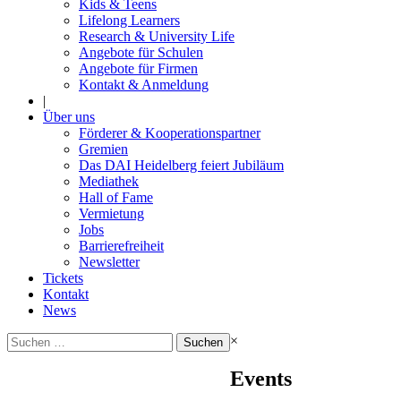
Kids & Teens
Lifelong Learners
Research & University Life
Angebote für Schulen
Angebote für Firmen
Kontakt & Anmeldung
|
Über uns
Förderer & Kooperationspartner
Gremien
Das DAI Heidelberg feiert Jubiläum
Mediathek
Hall of Fame
Vermietung
Jobs
Barrierefreiheit
Newsletter
Tickets
Kontakt
News
Suchen
×
nach:
Events