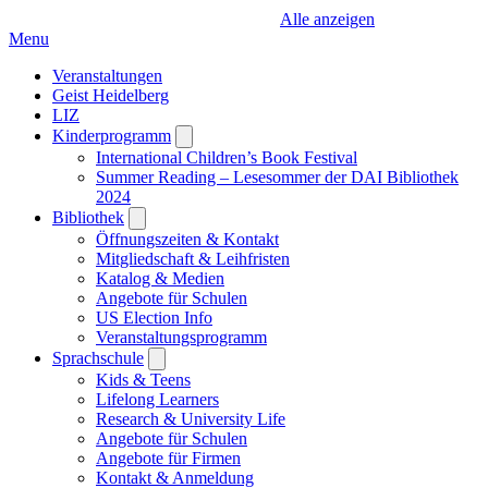
Alle anzeigen
Menu
Veranstaltungen
Geist Heidelberg
LIZ
Kinderprogramm
Open
submenu
International Children’s Book Festival
Summer Reading – Lesesommer der DAI Bibliothek
2024
Bibliothek
Open
submenu
Öffnungszeiten & Kontakt
Mitgliedschaft & Leihfristen
Katalog & Medien
Angebote für Schulen
US Election Info
Veranstaltungsprogramm
Sprachschule
Open
submenu
Kids & Teens
Lifelong Learners
Research & University Life
Angebote für Schulen
Angebote für Firmen
Kontakt & Anmeldung