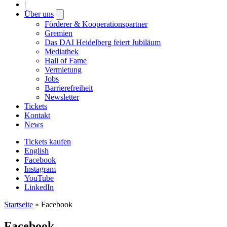
|
Über uns
Open
submenu
Förderer & Kooperationspartner
Gremien
Das DAI Heidelberg feiert Jubiläum
Mediathek
Hall of Fame
Vermietung
Jobs
Barrierefreiheit
Newsletter
Tickets
Kontakt
News
Tickets kaufen
English
Facebook
Instagram
YouTube
LinkedIn
Startseite
»
Facebook
Facebook