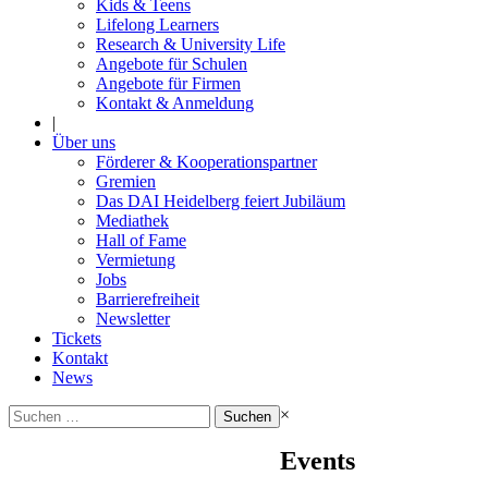
Kids & Teens
Lifelong Learners
Research & University Life
Angebote für Schulen
Angebote für Firmen
Kontakt & Anmeldung
|
Über uns
Förderer & Kooperationspartner
Gremien
Das DAI Heidelberg feiert Jubiläum
Mediathek
Hall of Fame
Vermietung
Jobs
Barrierefreiheit
Newsletter
Tickets
Kontakt
News
Suchen
×
nach:
Events