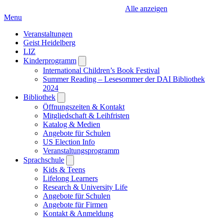
Alle anzeigen
Menu
Veranstaltungen
Geist Heidelberg
LIZ
Kinderprogramm
Open
submenu
International Children’s Book Festival
Summer Reading – Lesesommer der DAI Bibliothek
2024
Bibliothek
Open
submenu
Öffnungszeiten & Kontakt
Mitgliedschaft & Leihfristen
Katalog & Medien
Angebote für Schulen
US Election Info
Veranstaltungsprogramm
Sprachschule
Open
submenu
Kids & Teens
Lifelong Learners
Research & University Life
Angebote für Schulen
Angebote für Firmen
Kontakt & Anmeldung