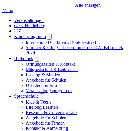
Alle anzeigen
Menu
Veranstaltungen
Geist Heidelberg
LIZ
Kinderprogramm
Open
submenu
International Children’s Book Festival
Summer Reading – Lesesommer der DAI Bibliothek
2024
Bibliothek
Open
submenu
Öffnungszeiten & Kontakt
Mitgliedschaft & Leihfristen
Katalog & Medien
Angebote für Schulen
US Election Info
Veranstaltungsprogramm
Sprachschule
Open
submenu
Kids & Teens
Lifelong Learners
Research & University Life
Angebote für Schulen
Angebote für Firmen
Kontakt & Anmeldung