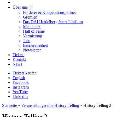
|
Über uns
Open
submenu
Förderer & Kooperationspartner
Gremien
Das DAI Heidelberg feiert Jubiläum
Mediathek
Hall of Fame
Vermietung
Jobs
Barrierefreiheit
Newsletter
Tickets
Kontakt
News
Tickets kaufen
English
Facebook
Instagram
YouTube
LinkedIn
Startseite
»
Veranstaltungsreihe History Telling
»
History Telling 2
History Telling 2