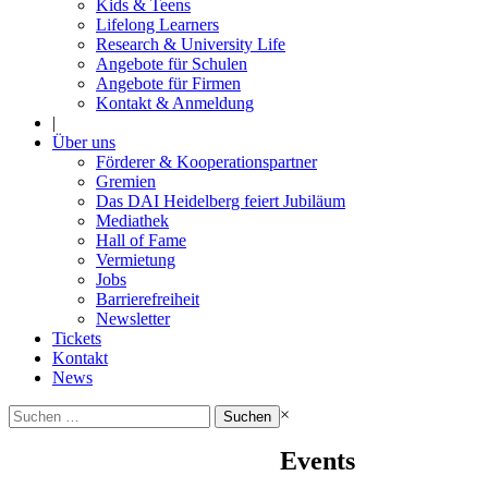
Kids & Teens
Lifelong Learners
Research & University Life
Angebote für Schulen
Angebote für Firmen
Kontakt & Anmeldung
|
Über uns
Förderer & Kooperationspartner
Gremien
Das DAI Heidelberg feiert Jubiläum
Mediathek
Hall of Fame
Vermietung
Jobs
Barrierefreiheit
Newsletter
Tickets
Kontakt
News
Suchen
×
nach:
Events