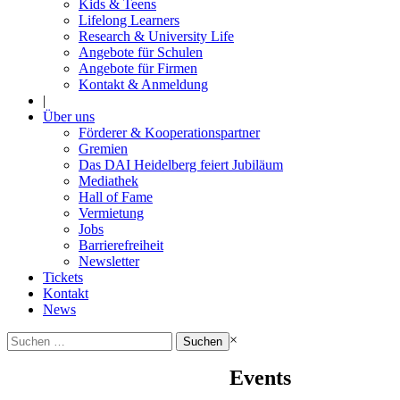
Kids & Teens
Lifelong Learners
Research & University Life
Angebote für Schulen
Angebote für Firmen
Kontakt & Anmeldung
|
Über uns
Förderer & Kooperationspartner
Gremien
Das DAI Heidelberg feiert Jubiläum
Mediathek
Hall of Fame
Vermietung
Jobs
Barrierefreiheit
Newsletter
Tickets
Kontakt
News
Suchen
×
nach:
Events