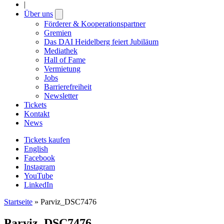
|
Über uns
Open
submenu
Förderer & Kooperationspartner
Gremien
Das DAI Heidelberg feiert Jubiläum
Mediathek
Hall of Fame
Vermietung
Jobs
Barrierefreiheit
Newsletter
Tickets
Kontakt
News
Tickets kaufen
English
Facebook
Instagram
YouTube
LinkedIn
Startseite
»
Parviz_DSC7476
Parviz_DSC7476