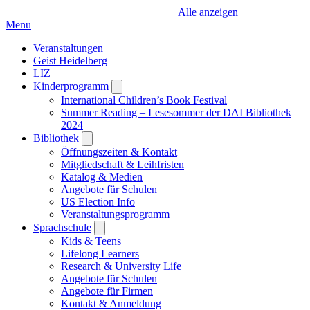
Alle anzeigen
Menu
Veranstaltungen
Geist Heidelberg
LIZ
Kinderprogramm
Open
submenu
International Children’s Book Festival
Summer Reading – Lesesommer der DAI Bibliothek
2024
Bibliothek
Open
submenu
Öffnungszeiten & Kontakt
Mitgliedschaft & Leihfristen
Katalog & Medien
Angebote für Schulen
US Election Info
Veranstaltungsprogramm
Sprachschule
Open
submenu
Kids & Teens
Lifelong Learners
Research & University Life
Angebote für Schulen
Angebote für Firmen
Kontakt & Anmeldung