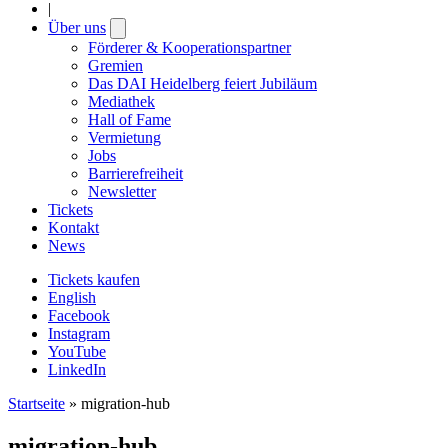
|
Über uns
Open
submenu
Förderer & Kooperationspartner
Gremien
Das DAI Heidelberg feiert Jubiläum
Mediathek
Hall of Fame
Vermietung
Jobs
Barrierefreiheit
Newsletter
Tickets
Kontakt
News
Tickets kaufen
English
Facebook
Instagram
YouTube
LinkedIn
Startseite
»
migration-hub
migration-hub