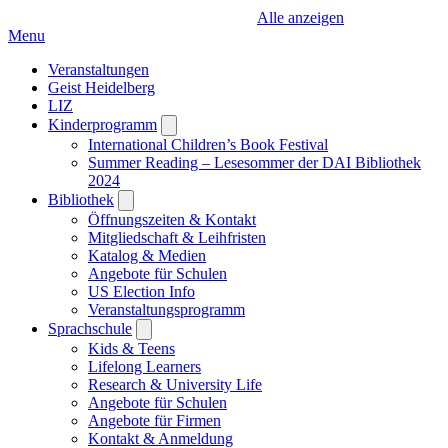
Alle anzeigen
Menu
Veranstaltungen
Geist Heidelberg
LIZ
Kinderprogramm
Open
submenu
International Children’s Book Festival
Summer Reading – Lesesommer der DAI Bibliothek
2024
Bibliothek
Open
submenu
Öffnungszeiten & Kontakt
Mitgliedschaft & Leihfristen
Katalog & Medien
Angebote für Schulen
US Election Info
Veranstaltungsprogramm
Sprachschule
Open
submenu
Kids & Teens
Lifelong Learners
Research & University Life
Angebote für Schulen
Angebote für Firmen
Kontakt & Anmeldung