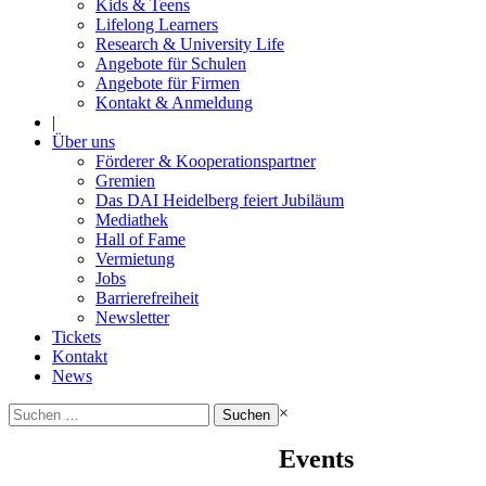
Kids & Teens
Lifelong Learners
Research & University Life
Angebote für Schulen
Angebote für Firmen
Kontakt & Anmeldung
|
Über uns
Förderer & Kooperationspartner
Gremien
Das DAI Heidelberg feiert Jubiläum
Mediathek
Hall of Fame
Vermietung
Jobs
Barrierefreiheit
Newsletter
Tickets
Kontakt
News
Suchen
×
nach:
Events