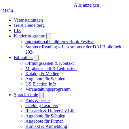
Alle anzeigen
Menu
Veranstaltungen
Geist Heidelberg
LIZ
Kinderprogramm
Open
submenu
International Children’s Book Festival
Summer Reading – Lesesommer der DAI Bibliothek
2024
Bibliothek
Open
submenu
Öffnungszeiten & Kontakt
Mitgliedschaft & Leihfristen
Katalog & Medien
Angebote für Schulen
US Election Info
Veranstaltungsprogramm
Sprachschule
Open
submenu
Kids & Teens
Lifelong Learners
Research & University Life
Angebote für Schulen
Angebote für Firmen
Kontakt & Anmeldung