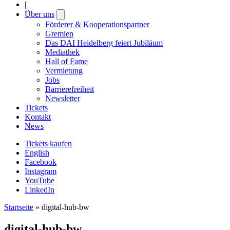
|
Über uns
Open
submenu
Förderer & Kooperationspartner
Gremien
Das DAI Heidelberg feiert Jubiläum
Mediathek
Hall of Fame
Vermietung
Jobs
Barrierefreiheit
Newsletter
Tickets
Kontakt
News
Tickets kaufen
English
Facebook
Instagram
YouTube
LinkedIn
Startseite
»
digital-hub-bw
digital-hub-bw