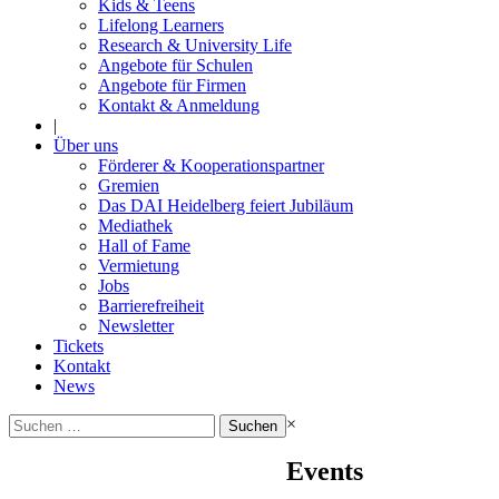
Kids & Teens
Lifelong Learners
Research & University Life
Angebote für Schulen
Angebote für Firmen
Kontakt & Anmeldung
|
Über uns
Förderer & Kooperationspartner
Gremien
Das DAI Heidelberg feiert Jubiläum
Mediathek
Hall of Fame
Vermietung
Jobs
Barrierefreiheit
Newsletter
Tickets
Kontakt
News
Suchen
×
nach:
Events