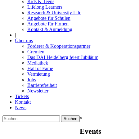
Kids & Teens
Lifelong Learners
Research & University Life
Angebote für Schulen
Angebote für Firmen
Kontakt & Anmeldung
|
Über uns
Förderer & Kooperationspartner
Gremien
Das DAI Heidelberg feiert Jubiläum
Mediathek
Hall of Fame
Vermietung
Jobs
Barrierefreiheit
Newsletter
Tickets
Kontakt
News
Suchen
×
nach:
Events