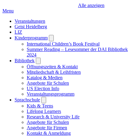
Alle anzeigen
Menu
Veranstaltungen
Geist Heidelberg
LIZ
Kinderprogramm
Open
submenu
International Children’s Book Festival
Summer Reading – Lesesommer der DAI Bibliothek
2024
Bibliothek
Open
submenu
Öffnungszeiten & Kontakt
Mitgliedschaft & Leihfristen
Katalog & Medien
Angebote für Schulen
US Election Info
Veranstaltungsprogramm
Sprachschule
Open
submenu
Kids & Teens
Lifelong Learners
Research & University Life
Angebote für Schulen
Angebote für Firmen
Kontakt & Anmeldung