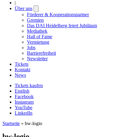
|
Über uns
Open
submenu
Förderer & Kooperationspartner
Gremien
Das DAI Heidelberg feiert Jubiläum
Mediathek
Hall of Fame
Vermietung
Jobs
Barrierefreiheit
Newsletter
Tickets
Kontakt
News
Tickets kaufen
English
Facebook
Instagram
YouTube
LinkedIn
Startseite
»
bw-logio
bw-logio