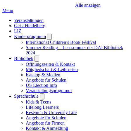
Alle anzeigen
Menu
Veranstaltungen
Geist Heidelberg
LIZ
Kinderprogramm
Open
submenu
International Children’s Book Festival
Summer Reading – Lesesommer der DAI Bibliothek
2024
Bibliothek
Open
submenu
Öffnungszeiten & Kontakt
Mitgliedschaft & Leihfristen
Katalog & Medien
Angebote für Schulen
US Election Info
Veranstaltungsprogramm
Sprachschule
Open
submenu
Kids & Teens
Lifelong Learners
Research & University Life
Angebote für Schulen
Angebote für Firmen
Kontakt & Anmeldung