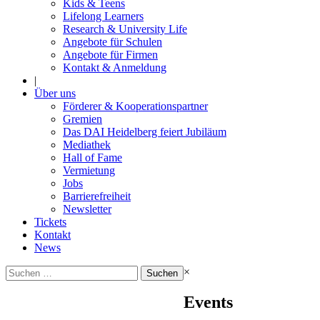
Kids & Teens
Lifelong Learners
Research & University Life
Angebote für Schulen
Angebote für Firmen
Kontakt & Anmeldung
|
Über uns
Förderer & Kooperationspartner
Gremien
Das DAI Heidelberg feiert Jubiläum
Mediathek
Hall of Fame
Vermietung
Jobs
Barrierefreiheit
Newsletter
Tickets
Kontakt
News
Suchen
×
nach:
Events