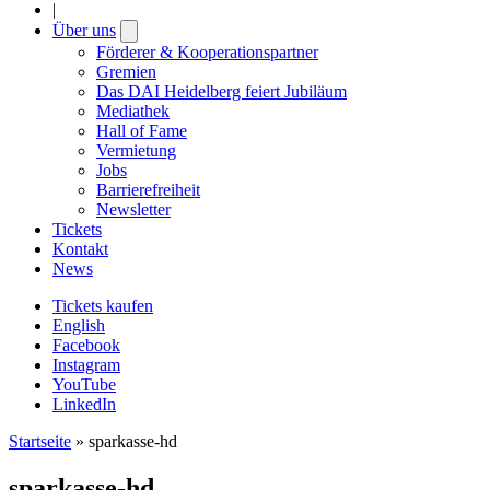
|
Über uns
Open
submenu
Förderer & Kooperationspartner
Gremien
Das DAI Heidelberg feiert Jubiläum
Mediathek
Hall of Fame
Vermietung
Jobs
Barrierefreiheit
Newsletter
Tickets
Kontakt
News
Tickets kaufen
English
Facebook
Instagram
YouTube
LinkedIn
Startseite
»
sparkasse-hd
sparkasse-hd